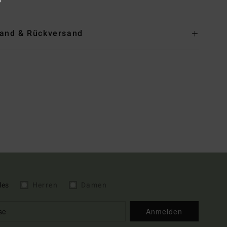
and & Rückversand
les
Herren
Damen
Anmelden