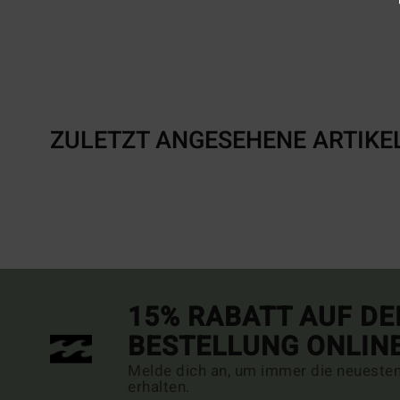
ZULETZT ANGESEHENE ARTIKE
15% RABATT AUF DE
BESTELLUNG ONLIN
Melde dich an, um immer die neueste
erhalten.