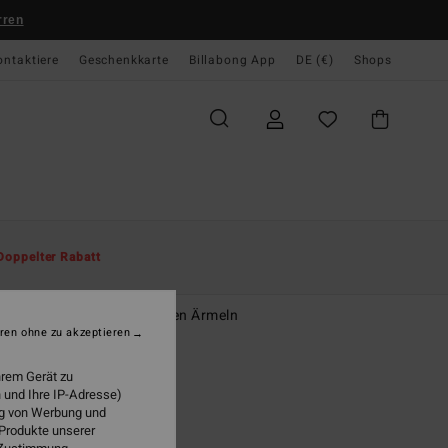
rren
ontaktiere
Geschenkkarte
Billabong App
DE (€)
Shops
te
Herren
Bekleidung
Hemden
Doppelter Rabatt
s Water
r Schwarz Hemd mit kurzen Ärmeln
ren ohne zu akzeptieren
95 €
hrem Gerät zu
 und Ihre IP-Adresse)
LTER RABATT EXTRA 25%
ung von Werbung und
 Produkte unserer
Black