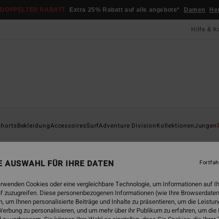
DOPPELTER RABATT
Extra 25% Rabatt auf alle angebote*
Damen
He
Hilfe & K
Startsei
shorts
Bekleidung
Accessoires
Surf
Adventure Division
Kollektionen
Jungen
Oti
Männe
NE AUSWAHL FÜR IHRE DATEN
Fortfah
69,
erwenden Cookies oder eine vergleichbare Technologie, um Informationen auf I
f zuzugreifen. Diese personenbezogenen Informationen (wie Ihre Browserdaten
DOPPE
 um Ihnen personalisierte Beiträge und Inhalte zu präsentieren, um die Leist
erbung zu personalisieren, und um mehr über ihr Publikum zu erfahren, um die
Farbe