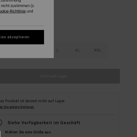
r Zustimmung
nicht zustimmen (z.
ookie-Richtlinie
und
ies akzeptieren
S
M
L
XL
XXL
Nicht auf Lager
es Produkt ist derzeit nicht auf Lager.
en Sie andere Optionen
Siehe Verfügbarkeit im Geschäft
Wählen Sie eine Größe aus