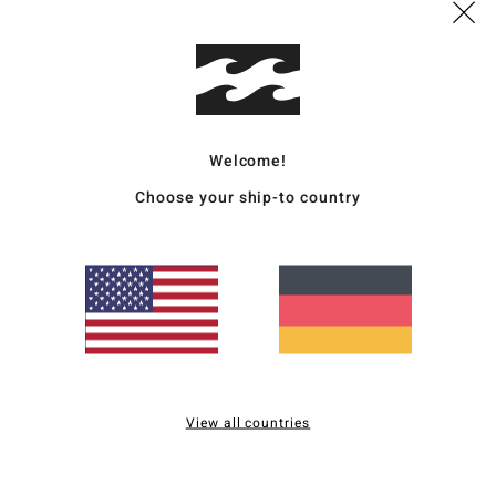
Deta
Männe
Welcome!
Style
Choose your ship-to country
Funk
S
S
K
Ä
T
V
View all countries
A
Zusa