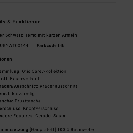
ils & Funktionen
r Schwarz Hemd mit kurzen Ärmeln
UBYWT00144
Farbcode
blk
tionen
ammlung:
Otis Carey-Kollektion
toff:
Baumwollstoff
ragen/Ausschnitt:
Kragenausschnitt
rmel:
kurzärmlig
asche:
Brusttasche
erschluss:
Knopfverschluss
ndere Features:
Gerader Saum
mmensetzung
[Hauptstoff] 100 % Baumwolle