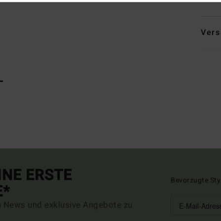
Vers
L
INE ERSTE
Bevorzugte Sty
E*
n News und exklusive Angebote zu