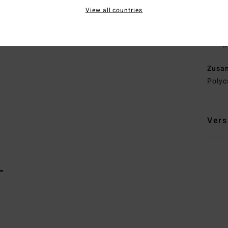
S
View all countries
H
M
D
Zusa
Polyc
Vers
L