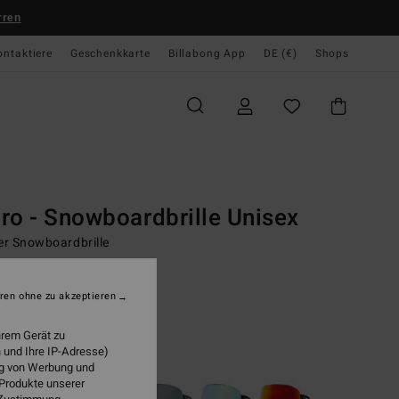
rren
ontaktiere
Geschenkkarte
Billabong App
DE (€)
Shops
te
Men
Young Mens
Snow Performance
Technical Outerwear
les
Snowboard Goggles
ro - Snowboardbrille Unisex
r Snowboardbrille
00 €
ren ohne zu akzeptieren
hrem Gerät zu
Tort Satin/brz Polar
 und Ihre IP-Adresse)
ung von Werbung und
 Produkte unserer