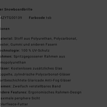
r Snowboardbrille
AZYTG00139
Farbcode
tsb
tionen
aterial:
Stoff aus Polyurethan, Polycarbonat,
yester, Gummi und anderen Fasern
echnologie:
100 % UV-Schutz
ahmen:
Spritzgegossener Rahmen aus
rmopolyurethan
läser:
Kostenloses zusätzliches Glas
oppelte, zylindrische Polycarbonat-Gläser
artbeschichtete Glaricade Anti-Fog Gläser
iemen:
Zweifach verstellbares Band
ndere Features:
Ergonomisches Rahmen-Design
aximale periphere Sicht
olarfleece-Futter