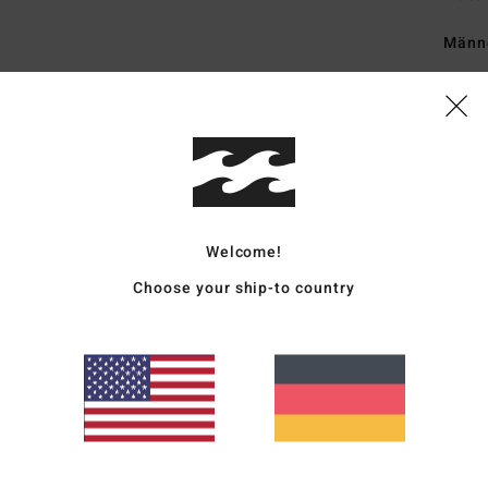
Männe
Style
Funk
M
Pol
T
Welcome!
R
The
Choose your ship-to country
G
D
H
R
A
M
P