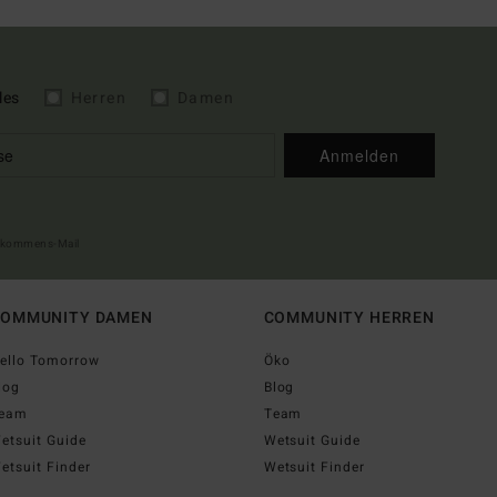
les
Herren
Damen
Anmelden
illkommens-Mail
OMMUNITY DAMEN
COMMUNITY HERREN
ello Tomorrow
Öko
log
Blog
eam
Team
etsuit Guide
Wetsuit Guide
etsuit Finder
Wetsuit Finder