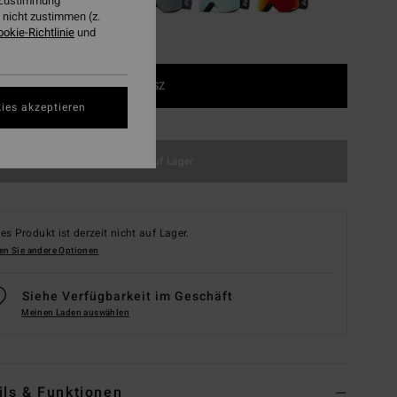
r Zustimmung
nicht zustimmen (z.
ookie-Richtlinie
und
1SZ
ies akzeptieren
Nicht auf Lager
es Produkt ist derzeit nicht auf Lager.
en Sie andere Optionen
Siehe Verfügbarkeit im Geschäft
Meinen Laden auswählen
ils & Funktionen