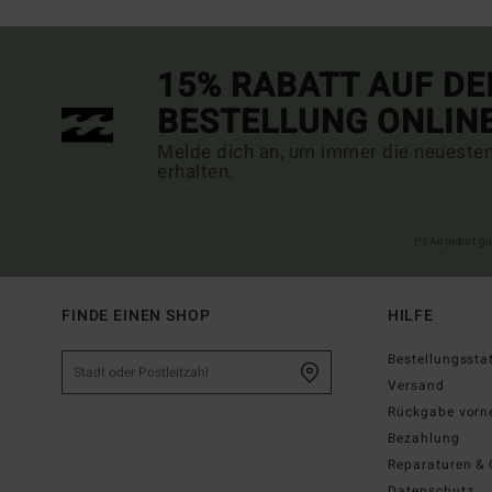
15% RABATT AUF DE
BESTELLUNG ONLIN
Melde dich an, um immer die neueste
erhalten.
(*) Angebot gü
FINDE EINEN SHOP
HILFE
Bestellungssta
Versand
Rückgabe vor
Bezahlung
Reparaturen & 
Datenschutz