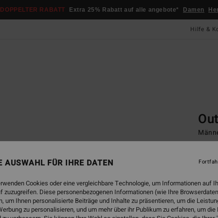
DOPPELTER RABATT
Extra 25% Rabatt auf alle angebote*
Damen
He
Hilfe & K
Startsei
Gogg
Out
Männe
90,
NE AUSWAHL FÜR IHRE DATEN
Fortfah
erwenden Cookies oder eine vergleichbare Technologie, um Informationen auf I
Farbe
f zuzugreifen. Diese personenbezogenen Informationen (wie Ihre Browserdaten
 um Ihnen personalisierte Beiträge und Inhalte zu präsentieren, um die Leist
erbung zu personalisieren, und um mehr über ihr Publikum zu erfahren, um die