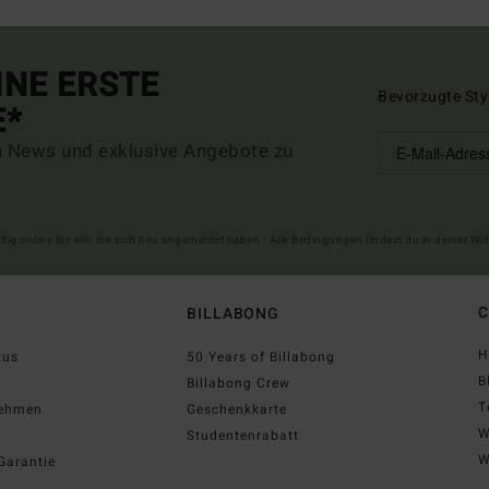
INE ERSTE
Bevorzugte Sty
E*
n News und exklusive Angebote zu
ltig online für alle, die sich neu angemeldet haben - Alle Bedingungen findest du in deiner W
C
BILLABONG
H
tus
50 Years of Billabong
B
Billabong Crew
T
nehmen
Geschenkkarte
W
Studentenrabatt
W
Garantie