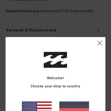
Zusammensetzung
[Hauptstoff] 100 % Baumwolle
Versand & Rückversand
Kundenbewertungen
Durchschnittliche Bewertung
5.0
Welcome!
/5
Choose your ship-to country
basierend auf
1 verifizierten Bewertungen
seit Juli 2026
100% unserer Kunden empfehlen dieses Produkt