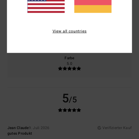
Komfort
Preis-Leistungs-Verhältnis
4.0
5.0
View all countries
Größe
Material
4.0
Zu klein
Zu groß
Farbe
5.0
5
/5
Jean Claude
9. Juli 2026
Verifizierter Kauf
gutes Produkt