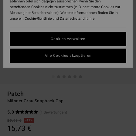
ablehnen oder sich dagegen aussprechen, wenn Sie den
betreffenden Cookies nicht zustimmen (z. B. bestimmte Cookies zur
Messung der Besucherzahlen). Weitere Informationen finden Sie in
unserer :
Cookie-Richtlinie
und
Datenschutzrichtlinie
Cookies verwalten
Alle Cookies akzeptieren
Patch
Männer Grau Snapback-Cap
5.0
(1 Bewertungen)
29,95 €
47%
15,73 €