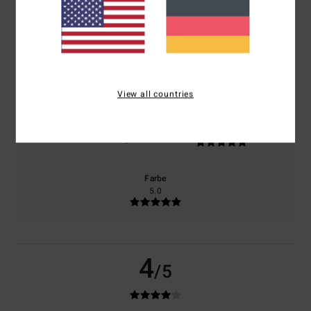
basierend auf
1 verifizierten Bewertungen
seit Juli 2026
100% unserer Kunden empfehlen dieses Produkt
Komfort
Preis-Leistungs-Verhältnis
4.0
4.0
View all countries
Größe
Material
5.0
Zu klein
Zu groß
Farbe
5.0
4
/5