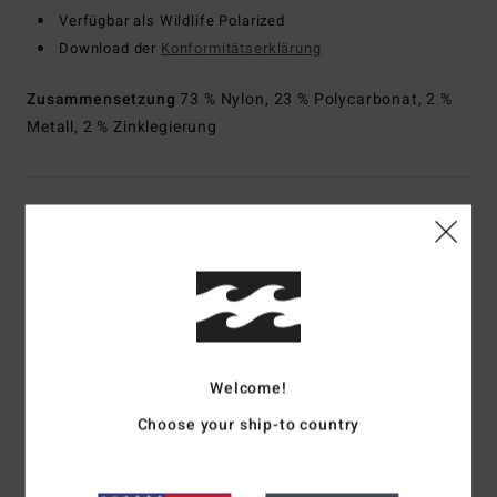
Verfügbar als Wildlife Polarized
Download der
Konformitätserklärung
Zusammensetzung
73 % Nylon, 23 % Polycarbonat, 2 %
Metall, 2 % Zinklegierung
Versand & Rückversand
Kundenbewertungen
Durchschnittliche Bewertung
Welcome!
4.0
Choose your ship-to country
/5