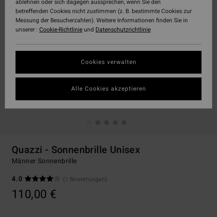
ablehnen oder sich dagegen aussprechen, wenn Sie den
betreffenden Cookies nicht zustimmen (z. B. bestimmte Cookies zur
Messung der Besucherzahlen). Weitere Informationen finden Sie in
unserer :
Cookie-Richtlinie
und
Datenschutzrichtlinie
Cookies verwalten
Alle Cookies akzeptieren
Quazzi - Sonnenbrille Unisex
Männer Sonnenbrille
4.0
(1 Bewertungen)
110,00 €