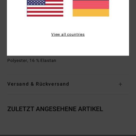
Schnitt:
Performance-Schnitt
UV-Schutz:
UPF 50+ Sonnenschutz
Download der [Konformitätserklärung]
(
http://cdn.napali.app/static/global/certificates/LYCRAS/261-
BBG
men_LYCRA-Declaration_de_conformite-
View all countries
EPI_type_I.pdf)
Zusammensetzung
[Hauptstoff] 84 % recyceltes
Polyester, 16 % Elastan
Versand & Rückversand
ZULETZT ANGESEHENE ARTIKEL