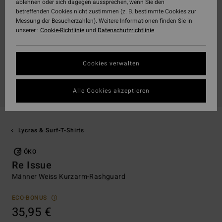
ablehnen oder sich dagegen aussprechen, wenn Sie den
betreffenden Cookies nicht zustimmen (z. B. bestimmte Cookies zur
Messung der Besucherzahlen). Weitere Informationen finden Sie in
unserer :
Cookie-Richtlinie
und
Datenschutzrichtlinie
Cookies verwalten
Alle Cookies akzeptieren
Lycras & Surf-T-Shirts
ÖKO
Re Issue
Männer Weiss Kurzarm-Rashguard
ECO-BONUS
35,95 €