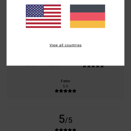
basierend auf
1 verifizierten Bewertungen
seit Juni 2026
100% unserer Kunden empfehlen dieses Produkt
Komfort
Preis-Leistungs-Verhältnis
5.0
5.0
View all countries
Größe
Material
5.0
Zu klein
Zu groß
Farbe
5.0
5
/5