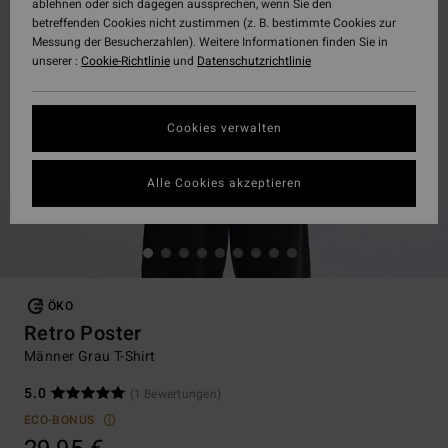
ablehnen oder sich dagegen aussprechen, wenn Sie den
betreffenden Cookies nicht zustimmen (z. B. bestimmte Cookies zur
Messung der Besucherzahlen). Weitere Informationen finden Sie in
unserer :
Cookie-Richtlinie
und
Datenschutzrichtlinie
Cookies verwalten
Alle Cookies akzeptieren
ÖKO
Retro Poster
Männer Grau T-Shirt
5.0
(1 Bewertungen)
ECO-BONUS