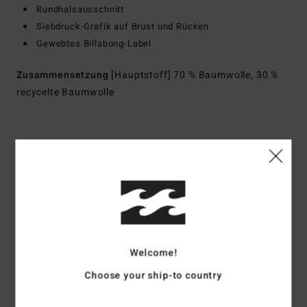
Rundhalsausschnitt
Siebdruck-Grafik auf Brust und Rücken
Gewebtes Billabong-Label
Zusammensetzung
[Hauptstoff] 70 % Baumwolle, 30 %
recycelte Baumwolle
Versand & Rückversand
Kundenbewertungen
Durchschnittliche Bewertung
Welcome!
5.0
Choose your ship-to country
/5