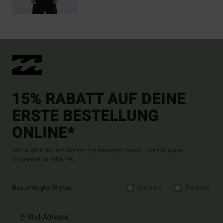
15% RABATT AUF DEINE
ERSTE BESTELLUNG
ONLINE*
Melde dich an, um immer die neuesten News und exklusive
Angebote zu erhalten.
Bevorzugte Styles
Herren
Damen