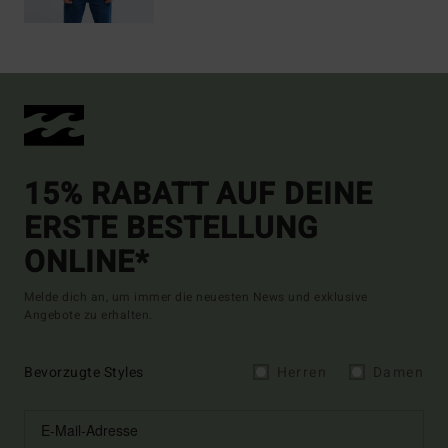
15% RABATT AUF DEINE
ERSTE BESTELLUNG
ONLINE*
Melde dich an, um immer die neuesten News und exklusive
Angebote zu erhalten.
Bevorzugte Styles
Herren
Damen