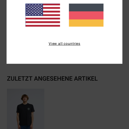
Siebdruck-Grafik auf Brust und Rücken
Gewebtes Billabong-Label
Zusammensetzung
[Hauptstoff] 70 % Baumwolle, 30 %
recycelte Baumwolle
View all countries
Versand & Rückversand
ZULETZT ANGESEHENE ARTIKEL