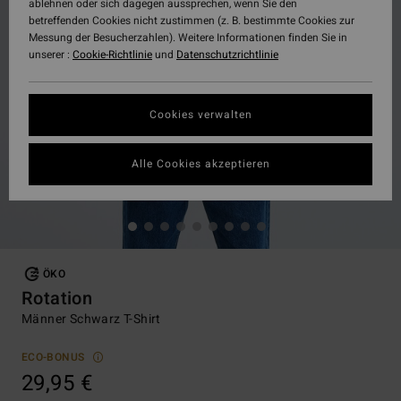
ablehnen oder sich dagegen aussprechen, wenn Sie den
betreffenden Cookies nicht zustimmen (z. B. bestimmte Cookies zur
Messung der Besucherzahlen). Weitere Informationen finden Sie in
unserer :
Cookie-Richtlinie
und
Datenschutzrichtlinie
Cookies verwalten
Alle Cookies akzeptieren
ÖKO
Rotation
Männer Schwarz T-Shirt
ECO-BONUS
29,95 €