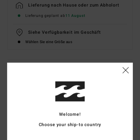
Lieferung nach Hause oder zum Abholort
Lieferung geplant ab
11 August
Siehe Verfügbarkeit im Geschäft
Wählen Sie eine Größe aus
Details & Funktionen
Männer Schwarz T-Shirt
Style
EBYZT00624
Farbcode
blk
Funktionen
Welcome!
Material:
Baumwoll-Jersey [160 G/M2]
Choose your ship-to country
Passform:
Premium Fit
Rundhalsausschnitt