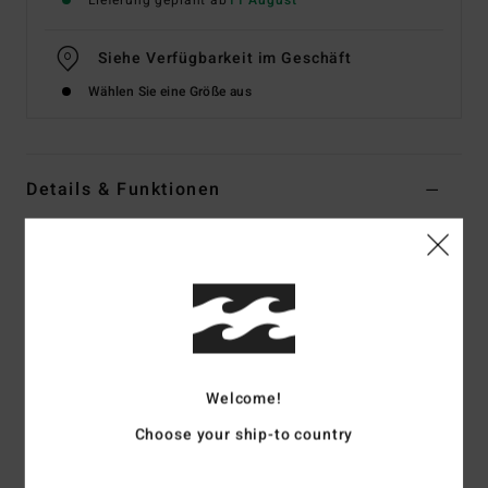
Lieferung geplant ab
11 August
Siehe Verfügbarkeit im Geschäft
Wählen Sie eine Größe aus
Details & Funktionen
Jungen 8-16 Weiss T-Shirt
Style
EBBZT00255
Farbcode
wht
Funktionen
Material:
Seidig-weiches Polyester-Elastan
Welcome!
Passform:
Lockere Passform
UV-Schutz UPF 50+
Choose your ship-to country
Materialzusammensetzung [Unifarben]:
85 % recyceltes
Polyester, 15 % Elastan