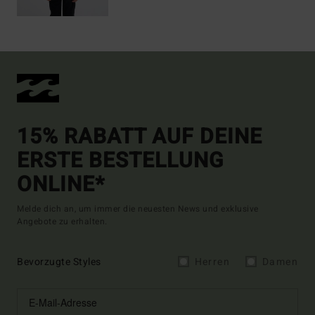
15% RABATT AUF DEINE
ERSTE BESTELLUNG
ONLINE*
Melde dich an, um immer die neuesten News und exklusive
Angebote zu erhalten.
Bevorzugte Styles
Herren
Damen