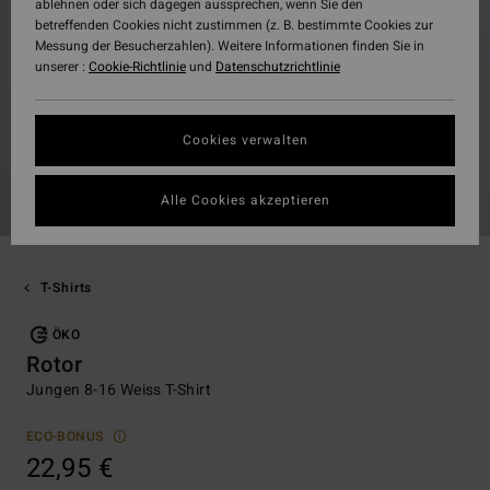
ablehnen oder sich dagegen aussprechen, wenn Sie den
betreffenden Cookies nicht zustimmen (z. B. bestimmte Cookies zur
Messung der Besucherzahlen). Weitere Informationen finden Sie in
unserer :
Cookie-Richtlinie
und
Datenschutzrichtlinie
Cookies verwalten
Alle Cookies akzeptieren
T-Shirts
ÖKO
Rotor
Jungen 8-16 Weiss T-Shirt
ECO-BONUS
22,95 €