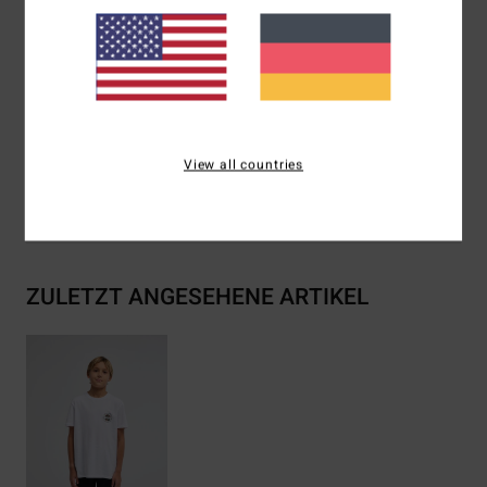
Materialzusammensetzung [melierte Farben]:
93 %
recyceltes Polyester, 7 % Elastan
Zusammensetzung
[Hauptstoff] 70 % Baumwolle, 30 %
recycelte Baumwolle
View all countries
Versand & Rückversand
ZULETZT ANGESEHENE ARTIKEL