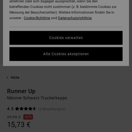
ablehnen oder sich dagegen aussprechen, wenn Sie den
betreffenden Cookies nicht zustimmen (z. B. bestimmte Cookies zur
Messung der Besucherzahlen). Weitere Informationen finden Sie in
unserer :
Cookie-Richtlinie
und
Datenschutzrichtlinie
Cookies verwalten
Alle Cookies akzeptieren
Hüte
Runner Up
Männer Schwarz Truckerkappe
4.5
(2 Bewertungen)
29,95 €
47%
15,73 €