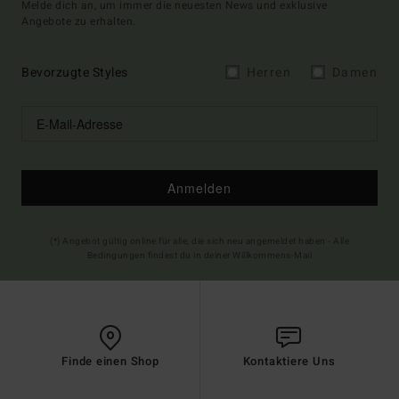
Melde dich an, um immer die neuesten News und exklusive
Angebote zu erhalten.
Bevorzugte Styles
Herren
Damen
Anmelden
(*) Angebot gültig online für alle, die sich neu angemeldet haben - Alle
Bedingungen findest du in deiner Willkommens-Mail
Finde einen Shop
Kontaktiere Uns