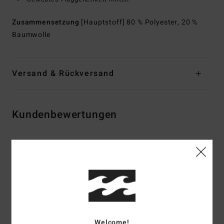
Zusammensetzung
[Hauptstoff] 80 % Polyester, 20 %
Baumwolle
Versand & Rückversand
Kundenbewertungen
Durchschnittliche Bewertung
4.5
/5
basierend auf
2 verifizierten Bewertungen
seit Mai 2026
50% unserer Kunden empfehlen dieses Produkt
Welcome!