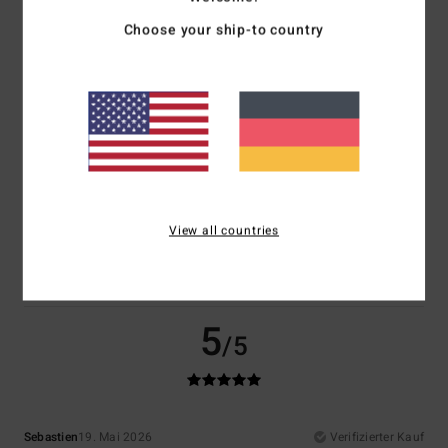
Choose your ship-to country
Komfort
Preis-Leistungs-Verhältnis
5.0
5.0
Größe
Material
5.0
Zu klein
Zu groß
Farbe
View all countries
4.0
5
/5
Sebastien
19. Mai 2026
Verifizierter Kauf