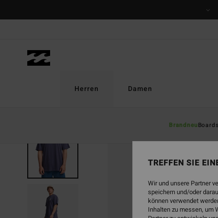
Direkt
zur
Produktinformation
springen
Herren
Damen
Brandneu
Board
TREFFEN SIE EI
Wir und unsere Partner v
speichern und/oder darau
können verwendet werden,
Inhalten zu messen, um W