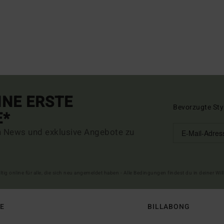
INE ERSTE
Bevorzugte Sty
E*
n News und exklusive Angebote zu
ltig online für alle, die sich neu angemeldet haben - Alle Bedingungen findest du in deiner W
FE
BILLABONG