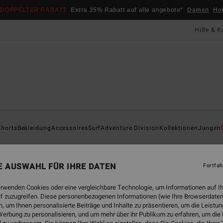
DOPPELTER RABATT
Extra 25% Rabatt auf alle angebote*
Damen
He
Hilfe & K
Startsei
shorts
Bekleidung
Accessoires
Surf
Adventure Division
Kollektionen
Jungen
Rus
Männe
NE AUSWAHL FÜR IHRE DATEN
Fortfah
35,95
erwenden Cookies oder eine vergleichbare Technologie, um Informationen auf I
13,
f zuzugreifen. Diese personenbezogenen Informationen (wie Ihre Browserdaten
 um Ihnen personalisierte Beiträge und Inhalte zu präsentieren, um die Leist
SALE
erbung zu personalisieren, und um mehr über ihr Publikum zu erfahren, um die
DOPPE