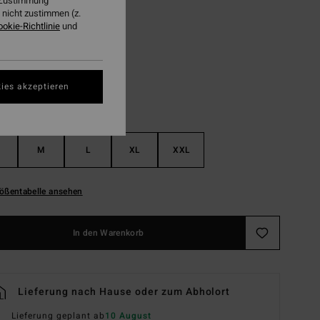
r Zustimmung
nicht zustimmen (z.
ookie-Richtlinie
und
Vintage Indigo
ies akzeptieren
M
L
XL
XXL
ößentabelle ansehen
In den Warenkorb
Lieferung nach Hause oder zum Abholort
Lieferung geplant ab
10 August