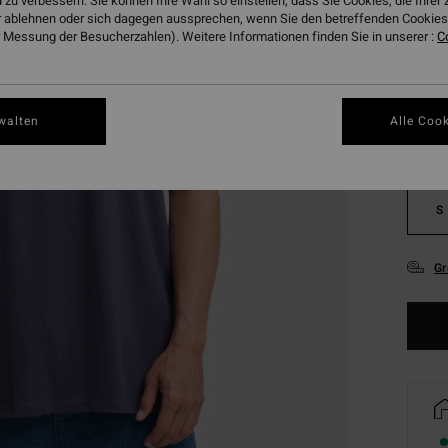
 zu verbessern. Sie können Ihre Wahl so einstellen, dass Sie Cookies, die Ihre
 ablehnen oder sich dagegen aussprechen, wenn Sie den betreffenden Cookies 
 Messung der Besucherzahlen). Weitere Informationen finden Sie in unserer :
C
Farbe
walten
Alle Cook
S
Gr