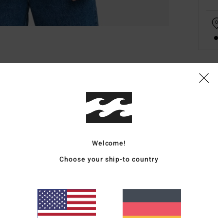
Deta
Männe
Style
Welcome!
Funk
Choose your ship-to country
M
P
R
G
G