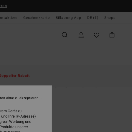
rren
ontaktiere
Geschenkkarte
Billabong App
DE (€)
Shops
te
Herren
Bekleidung
T-Shirts
Doppelter Rabatt
sell Spencer Flower Premium
r Blau T-Shirt
ren ohne zu akzeptieren
 €
63%
hrem Gerät zu
48 €
 und Ihre IP-Adresse)
ung von Werbung und
 Produkte unserer
LTER RABATT EXTRA 25%