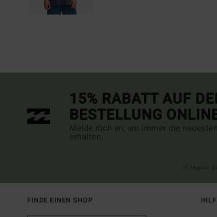
15% RABATT AUF DE
BESTELLUNG ONLIN
Melde dich an, um immer die neueste
erhalten.
(*) Angebot gü
FINDE EINEN SHOP
HIL