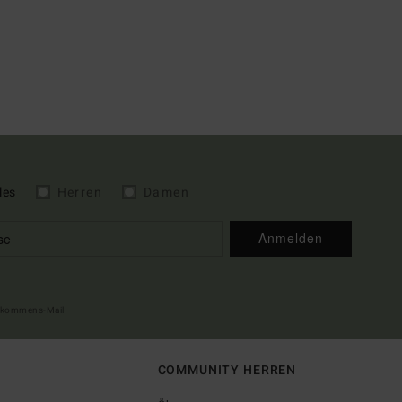
les
Herren
Damen
Anmelden
illkommens-Mail
COMMUNITY HERREN