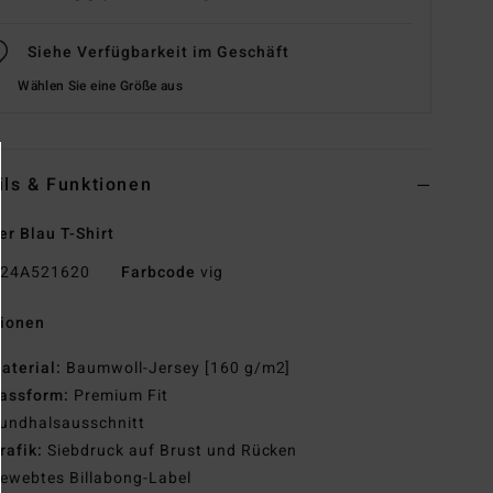
Siehe Verfügbarkeit im Geschäft
Wählen Sie eine Größe aus
ils & Funktionen
r Blau T-Shirt
24A521620
Farbcode
vig
tionen
aterial:
Baumwoll-Jersey [160 g/m2]
assform:
Premium Fit
undhalsausschnitt
rafik:
Siebdruck auf Brust und Rücken
ewebtes Billabong-Label