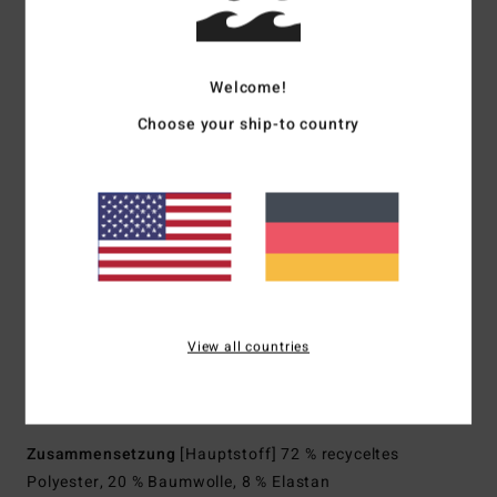
Recyceltes Material:
Recycelter Stoff mit 4-Way-Stretch
Stoff:
Hochperformance-Stoff, der aus recycelten PET-
Plastikflaschen hergestellt wird
Welcome!
Kombination aus Performance und Komfort
Choose your ship-to country
Imprägnierung:
Wasserabweisende Micro-Repel-
Beschichtung für einen leichten und schnelltrocknenden
Stoff
Passform:
Layback, ein Modern Fit mit Seitentaschen
und einem Bund mit elastischem Kordelzug
Fürs Entspannen am Strand oder eine schnelle
Surfsession
Elastischer Bund
View all countries
Taschen:
Seitentaschen
In verschiedenen Unifarben und mit elastischem Bund
Teil der Billabong Gallery mit Russell Spencer
Zusammensetzung
[Hauptstoff] 72 % recyceltes
Polyester, 20 % Baumwolle, 8 % Elastan