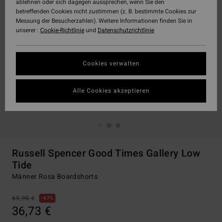
ablehnen oder sich dagegen aussprechen, wenn Sie den
betreffenden Cookies nicht zustimmen (z. B. bestimmte Cookies zur
Messung der Besucherzahlen). Weitere Informationen finden Sie in
unserer :
Cookie-Richtlinie
und
Datenschutzrichtlinie
Cookies verwalten
Alle Cookies akzeptieren
Russell Spencer Good Times Gallery Low
Tide
Männer Rosa Boardshorts
69,95 €
47%
36,73 €