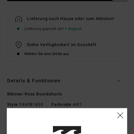
Lieferung nach Hause oder zum Abholort
Lieferung geplant ab
11 August
Siehe Verfügbarkeit im Geschäft
Wählen Sie eine Größe aus
Details & Funktionen
Männer Rosa Boardshorts
Style
24A081630
Farbcode
mlt1
Funktionen
Außennaht:
17,5" Außennaht