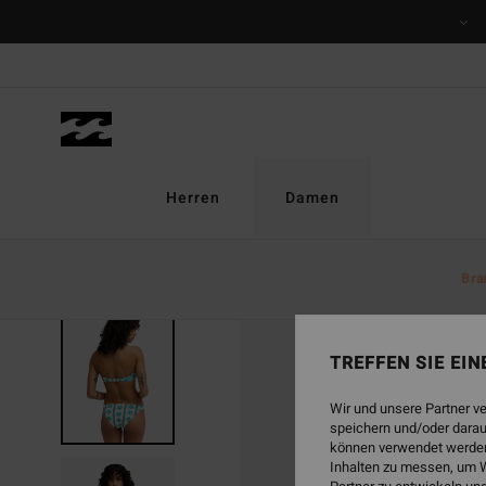
Direkt
zur
Produktinformation
springen
Herren
Damen
Bra
TREFFEN SIE EI
Wir und unsere Partner v
speichern und/oder darau
können verwendet werden,
Inhalten zu messen, um W