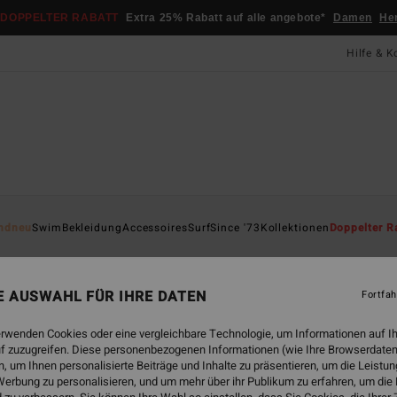
DOPPELTER RABATT
Extra 25% Rabatt auf alle angebote*
Damen
He
Hilfe & K
Startsei
ndneu
Swim
Bekleidung
Accessoires
Surf
Since '73
Kollektionen
Doppelter R
ÖK
Sal
NE AUSWAHL FÜR IHRE DATEN
Fortfah
Fraue
erwenden Cookies oder eine vergleichbare Technologie, um Informationen auf I
ECO-B
f zuzugreifen. Diese personenbezogenen Informationen (wie Ihre Browserdaten
39,95
 um Ihnen personalisierte Beiträge und Inhalte zu präsentieren, um die Leist
20,
erbung zu personalisieren, und um mehr über ihr Publikum zu erfahren, um die