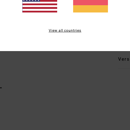
t
V
S
Zusa
View all countries
Elast
Vers
L