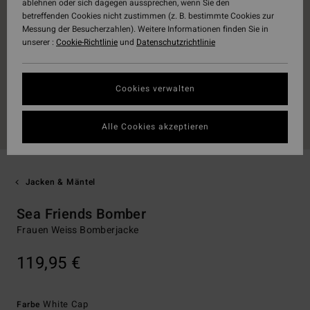
ablehnen oder sich dagegen aussprechen, wenn Sie den
betreffenden Cookies nicht zustimmen (z. B. bestimmte Cookies zur
Messung der Besucherzahlen). Weitere Informationen finden Sie in
unserer :
Cookie-Richtlinie
und
Datenschutzrichtlinie
Cookies verwalten
Alle Cookies akzeptieren
Jacken & Mäntel
Sea Friends Bomber
Frauen Weiss Bomberjacke
119,95 €
White Cap
Farbe