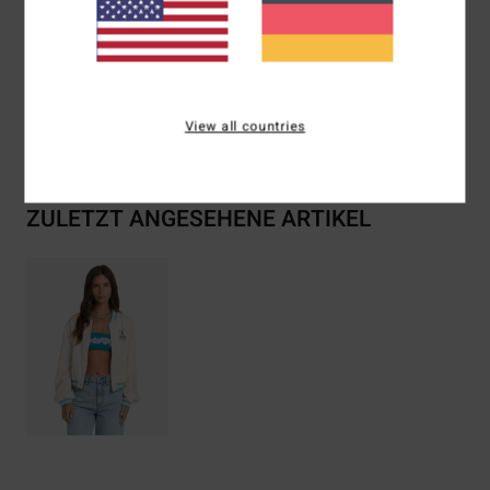
Zusammensetzung
[Hauptstoff] 100% Lyocell
View all countries
Versand & Rückversand
ZULETZT ANGESEHENE ARTIKEL