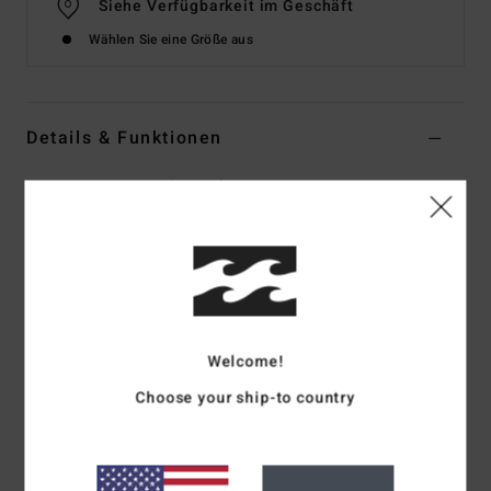
Siehe Verfügbarkeit im Geschäft
Wählen Sie eine Größe aus
Details & Funktionen
Frauen Weiss Bomberjacke
Style
BL001100W
Farbcode
wcp
Funktionen
Material:
100 % Lyocell-Twill
Passform:
Regular Fit
Welcome!
Front-Reißverschluss
Choose your ship-to country
Eingrifftaschen
Kontrast-Rippstrick an Kragen, Ärmeln und Saum
Grafischer Druck auf Vorder- und Rückseite
Metallplatte mit Logo