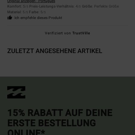
Original anzeigen - Português
Komfort
: 5
Preis-Leistungs-Verhältnis
: 4
Größe
: Perfekte Größe
/5
/5
Material
: 5
Farbe
: 5
/5
/5
Ich empfehle dieses Produkt
Verifiziert von
TrustVille
ZULETZT ANGESEHENE ARTIKEL
15% RABATT AUF DEINE
ERSTE BESTELLUNG
ONLINE*