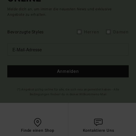
Melde dich an, um immer die neuesten News und exklusive
Angebote zu erhalten.
Bevorzugte Styles
Herren
Damen
Anmelden
(*) Angebot gültig online für alle, die sich neu angemeldet haben - Alle
Bedingungen findest du in deiner Willkommens-Mail
Finde einen Shop
Kontaktiere Uns