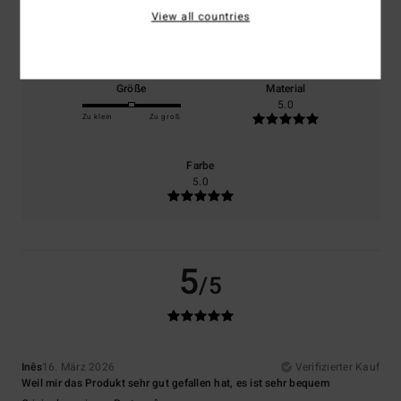
Komfort
Preis-Leistungs-Verhältnis
View all countries
5.0
4.0
Größe
Material
5.0
Zu klein
Zu groß
Farbe
5.0
5
/5
Inês
16. März 2026
Verifizierter Kauf
Weil mir das Produkt sehr gut gefallen hat, es ist sehr bequem