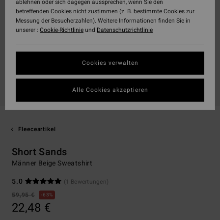
ablehnen oder sich dagegen aussprechen, wenn Sie den
betreffenden Cookies nicht zustimmen (z. B. bestimmte Cookies zur
Messung der Besucherzahlen). Weitere Informationen finden Sie in
unserer :
Cookie-Richtlinie
und
Datenschutzrichtlinie
Cookies verwalten
Alle Cookies akzeptieren
Fleeceartikel
Short Sands
Männer Beige Sweatshirt
5.0
(1 Bewertungen)
59,95 €
63%
22,48 €