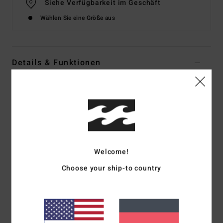
Siehe Verfügbarkeit im Geschäft
Wählen Sie eine Größe aus
Details & Funktionen
Frauen Blau Trucker-Jacke
Style
UBJJK00184
Farbcode
sun
Funktionen
Passform:
übergroße Passform
Welcome!
Brusttaschen mit Knopf
Choose your ship-to country
Knopfleiste vorne
Seitliche Leistentaschen
Logo-Print auf Brust und Rücken
Zusammensetzung
[Hauptstoff] 100 % Baumwolle