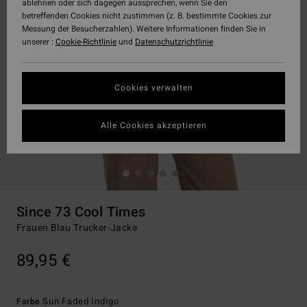
ablehnen oder sich dagegen aussprechen, wenn Sie den
betreffenden Cookies nicht zustimmen (z. B. bestimmte Cookies zur
Messung der Besucherzahlen). Weitere Informationen finden Sie in
unserer :
Cookie-Richtlinie
und
Datenschutzrichtlinie
Cookies verwalten
Alle Cookies akzeptieren
Since 73 Cool Times
Frauen Blau Trucker-Jacke
89,95 €
Sun Faded Indigo
Farbe