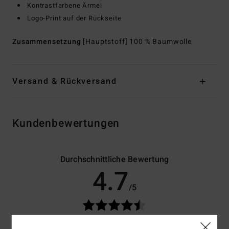
Kontrastfarbene Ärmel
Logo-Print auf der Rückseite
Zusammensetzung
[Hauptstoff] 100 % Baumwolle
Versand & Rückversand
Kundenbewertungen
Durchschnittliche Bewertung
4.7
/5
basierend auf
3 verifizierten Bewertungen
seit Juni 2026