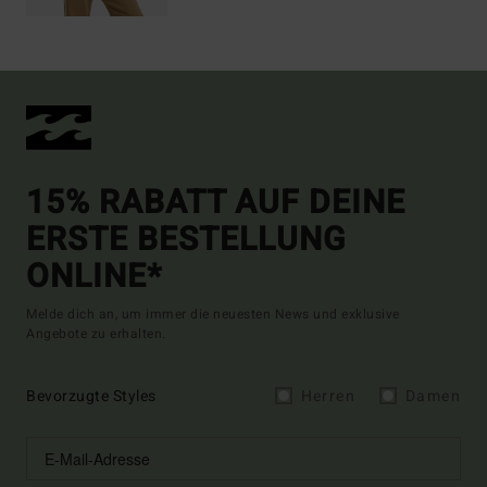
15% RABATT AUF DEINE
ERSTE BESTELLUNG
ONLINE*
Melde dich an, um immer die neuesten News und exklusive
Angebote zu erhalten.
Bevorzugte Styles
Herren
Damen