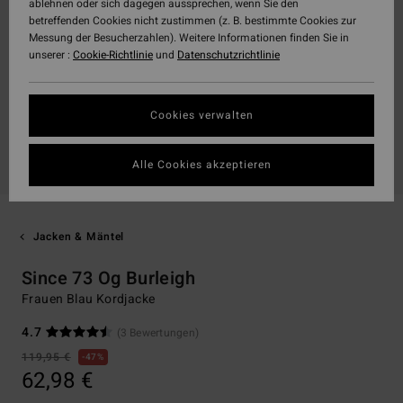
ablehnen oder sich dagegen aussprechen, wenn Sie den
betreffenden Cookies nicht zustimmen (z. B. bestimmte Cookies zur
Messung der Besucherzahlen). Weitere Informationen finden Sie in
unserer :
Cookie-Richtlinie
und
Datenschutzrichtlinie
Cookies verwalten
Alle Cookies akzeptieren
Jacken & Mäntel
Since 73 Og Burleigh
Frauen Blau Kordjacke
4.7
(3 Bewertungen)
119,95 €
47%
62,98 €