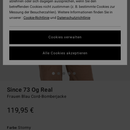
ablehnen oder sich dagegen aussprechen, wenn Sie den
betreffenden Cookies nicht zustimmen (z. B. bestimmte Cookies zur
Messung der Besucherzahlen). Weitere Informationen finden Sie in
unserer :
Cookie-Richtlinie
und
Datenschutzrichtlinie
Cookies verwalten
Alle Cookies akzeptieren
Since 73 Og Real
Frauen Blau Cord-Bomberjacke
119,95 €
Stormy
Farbe