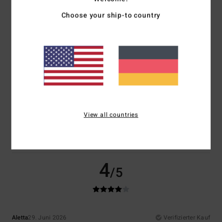
Choose your ship-to country
Komfort
Preis-Leistungs-Verhältnis
4.0
3.0
Größe
Material
4.5
Zu klein
Zu groß
Farbe
View all countries
5.0
4
/5
Aletta
29. Juni 2026
Verifizierter Kauf