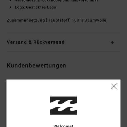
Verschluss:
Druckknöpfe und Reißverschluss
Logo:
Gesticktes Logo
Zusammensetzung
[Hauptstoff] 100 % Baumwolle
Versand & Rückversand
Kundenbewertungen
Durchschnittliche Bewertung
4.0
/5
basierend auf
2 verifizierten Bewertungen
seit Dezember 2025
0% unserer Kunden empfehlen dieses Produkt
Welcome!