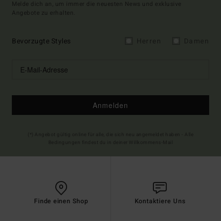
Melde dich an, um immer die neuesten News und exklusive
Angebote zu erhalten.
Bevorzugte Styles
Herren
Damen
Anmelden
(*) Angebot gültig online für alle, die sich neu angemeldet haben - Alle
Bedingungen findest du in deiner Willkommens-Mail
Finde einen Shop
Kontaktiere Uns