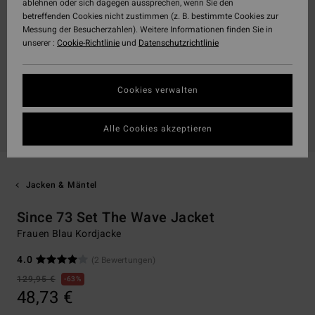
ablehnen oder sich dagegen aussprechen, wenn Sie den
betreffenden Cookies nicht zustimmen (z. B. bestimmte Cookies zur
Messung der Besucherzahlen). Weitere Informationen finden Sie in
unserer :
Cookie-Richtlinie
und
Datenschutzrichtlinie
Cookies verwalten
Alle Cookies akzeptieren
Jacken & Mäntel
Since 73 Set The Wave Jacket
Frauen Blau Kordjacke
4.0
(2 Bewertungen)
129,95 €
63%
48,73 €