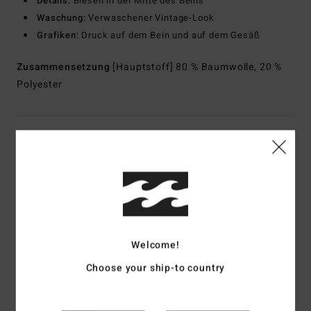
Details:
Biesen in der Mitte des Beins
Waschung:
Verwaschener Vintage-Look
Grafiken
: Druck auf dem Bein und auf dem Gesäß
Zusammensetzung
[Hauptstoff] 80 % Baumwolle, 20 %
Polyester
Versand & Rückversand
Kundenbewertungen
Durchschnittliche Bewertung
Welcome!
5.0
Choose your ship-to country
/5