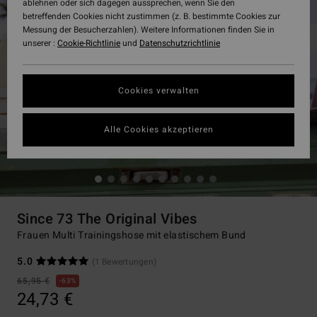
ablehnen oder sich dagegen aussprechen, wenn Sie den
betreffenden Cookies nicht zustimmen (z. B. bestimmte Cookies zur
Messung der Besucherzahlen). Weitere Informationen finden Sie in
unserer :
Cookie-Richtlinie
und
Datenschutzrichtlinie
Cookies verwalten
Alle Cookies akzeptieren
Since 73 The Original Vibes
Frauen Multi Trainingshose mit elastischem Bund
5.0
(1 Bewertungen)
65,95 €
63%
24,73 €