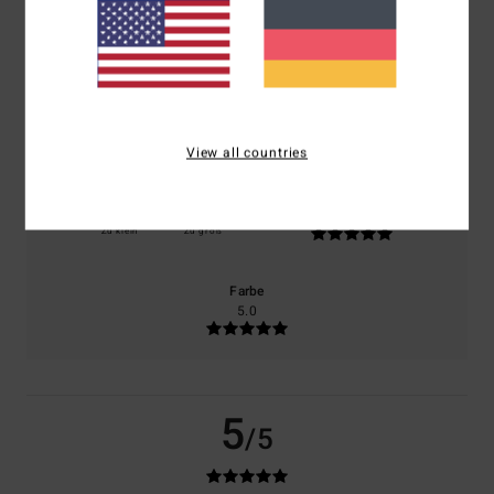
basierend auf
1 verifizierten Bewertungen
seit Oktober 2025
100% unserer Kunden empfehlen dieses Produkt
Komfort
Preis-Leistungs-Verhältnis
5.0
5.0
View all countries
Größe
Material
5.0
Zu klein
Zu groß
Farbe
5.0
5
/5