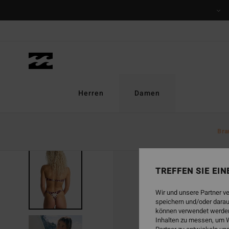
Direkt
zur
Produktinformation
springen
Herren
Damen
Bra
TREFFEN SIE EI
Wir und unsere Partner v
speichern und/oder darau
können verwendet werden,
Inhalten zu messen, um W