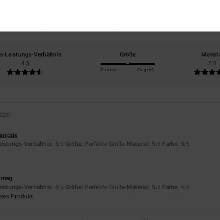
basierend auf
2 verifizierten Bewertungen
seit Mai 2026
50% unserer Kunden empfehlen dieses Produkt
is-Leistungs-Verhältnis
Größe
Materi
4.5
5.0
Zu klein
Zu groß
2026
rançais
eistungs-Verhältnis
: 5
Größe
: Perfekte Größe
Material
: 5
Farbe
: 5
/5
/5
/5
t mag
eistungs-Verhältnis
: 4
Größe
: Perfekte Größe
Material
: 5
Farbe
: 4
/5
/5
/5
eses Produkt