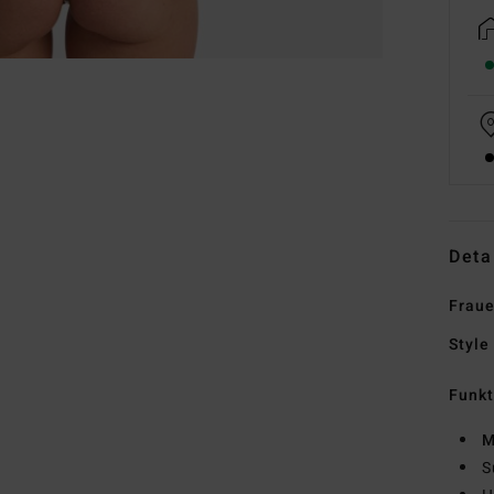
Deta
Fraue
Style
Funk
M
S