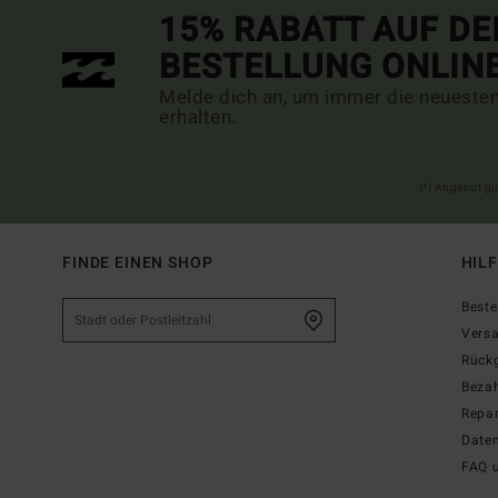
15% RABATT AUF DE
BESTELLUNG ONLIN
Melde dich an, um immer die neueste
erhalten.
(*) Angebot gü
FINDE EINEN SHOP
HIL
Beste
Vers
Rück
Beza
Repar
Date
FAQ 