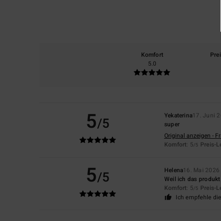
Komfort
Pre
5.0
5
Yekaterina
17. Juni 
/5
super
Original anzeigen - F
Komfort
: 5
Preis-L
/5
5
Helena
16. Mai 2026
/5
Weil ich das produk
Komfort
: 5
Preis-L
/5
Ich empfehle di