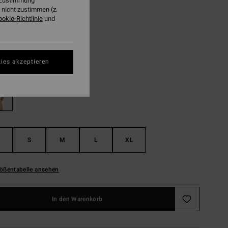
98 €
r Zustimmung
nicht zustimmen (z.
ookie-Richtlinie
und
LTER RABATT EXTRA 25%
Red Dahlia
ies akzeptieren
S
M
L
XL
ößentabelle ansehen
In den Warenkorb