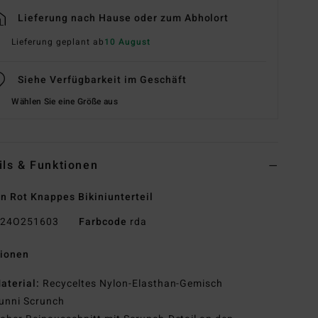
Lieferung nach Hause oder zum Abholort
Lieferung geplant ab
10 August
Siehe Verfügbarkeit im Geschäft
Wählen Sie eine Größe aus
ils & Funktionen
n Rot Knappes Bikiniunterteil
24O251603
Farbcode
rda
tionen
aterial:
Recyceltes Nylon-Elasthan-Gemisch
unni Scrunch