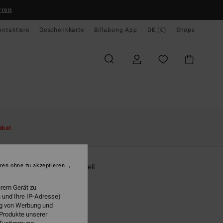
rren
ontaktiere
Geschenkkarte
Billabong App
DE (€)
Shops
te
Damen
Swim
Bikinihosen
abat
O
 Playa Sunni
ren ohne zu akzeptieren
n Rot Knappes Bikiniunterteil
(2 Bewertungen)
hrem Gerät zu
 und Ihre IP-Adresse)
ONUS
ung von Werbung und
 €
47%
 Produkte unserer