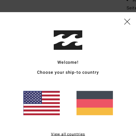
H
Sei
L
Zusa
(Poly
Vers
Welcome!
Choose your ship-to country
Durchschnittliche Bewertung
5.0
/5
View all countries