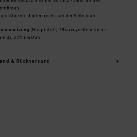
oher Beinausschnitt mit Scrunch-Detail an den
tennähten
ogo-Stickerei hinten rechts an der Seitennaht
mmensetzung
[Hauptstoff] 78% recyceltem Nylon
amid), 22% Elastan
and & Rückversand