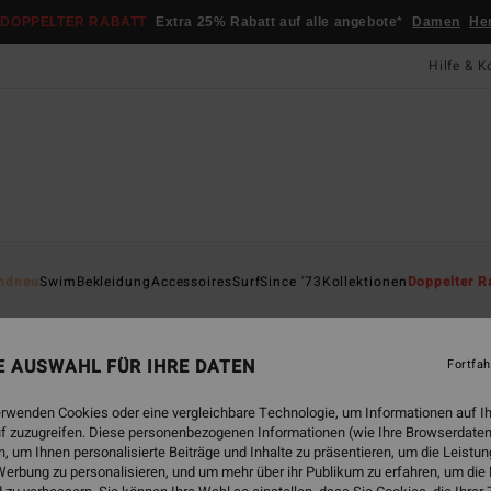
DOPPELTER RABATT
Extra 25% Rabatt auf alle angebote*
Damen
He
Hilfe & K
Startsei
ndneu
Swim
Bekleidung
Accessoires
Surf
Since '73
Kollektionen
Doppelter R
ÖK
Sol
NE AUSWAHL FÜR IHRE DATEN
Fortfah
Fraue
5.0
erwenden Cookies oder eine vergleichbare Technologie, um Informationen auf I
f zuzugreifen. Diese personenbezogenen Informationen (wie Ihre Browserdaten
ECO-B
 um Ihnen personalisierte Beiträge und Inhalte zu präsentieren, um die Leist
39,95
erbung zu personalisieren, und um mehr über ihr Publikum zu erfahren, um die