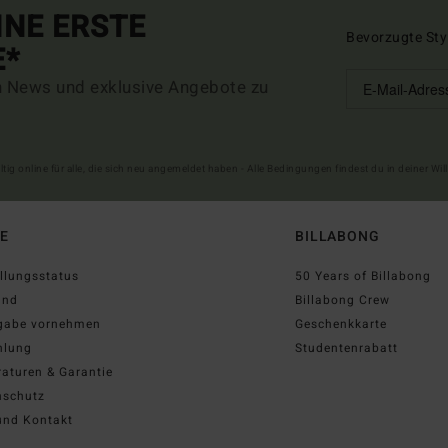
INE ERSTE
Bevorzugte Sty
E*
n News und exklusive Angebote zu
ltig online für alle, die sich neu angemeldet haben - Alle Bedingungen findest du in deiner W
FE
BILLABONG
llungsstatus
50 Years of Billabong
and
Billabong Crew
gabe vornehmen
Geschenkkarte
hlung
Studentenrabatt
aturen & Garantie
nschutz
und Kontakt