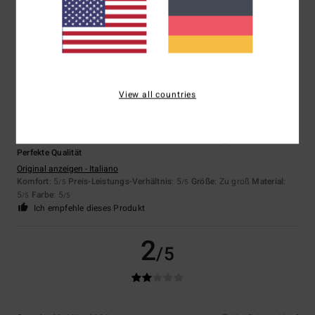
Komfort
: 5
Preis-Leistungs-Verhältnis
: 5
Größe
: Perfekte Größe
/5
/5
Material
: 5
Farbe
: 5
/5
/5
Ich empfehle dieses Produkt
5
/5
View all countries
Ilaria
14. Mai 2026
Verifizierter Kauf
Perfekte Qualität
Original anzeigen - Italiano
Komfort
: 5
Preis-Leistungs-Verhältnis
: 5
Größe
: Zu groß
Material
:
/5
/5
5
Farbe
: 5
/5
/5
Ich empfehle dieses Produkt
2
/5