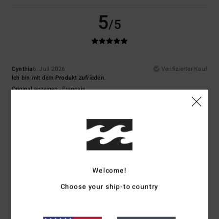
5
/5
Cynthia
6. Juli 2026
Verifizierter Kauf
Ich bin mit dem Produkt zufrieden.
Original anzeigen - Français
Komfort
: 5
Preis-Leistungs-Verhältnis
: 5
Größe
: Perfekte Größe
/5
/5
Material
: 5
Farbe
: 5
/5
/5
Ich empfehle dieses Produkt
5
/5
Welcome!
Choose your ship-to country
Léa
18. Mai 2026
Verifizierter Kauf
Sehr nett
Original anzeigen - Français