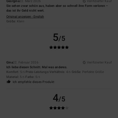
Georgina
22. März 2026
Verifizierter Kauf
Sie sehen zwar schön aus, haben aber so schnell ihre Form verloren –
das ist ihr Geld nicht wert.
Original anzeigen - English
Größe
: Klein
5
/5
Gina
22. Februar 2026
Verifizierter Kauf
Ich liebe diesen Schnitt. Mal was anderes.
Komfort
: 5
Preis-Leistungs-Verhältnis
: 4
Größe
: Perfekte Größe
/5
/5
Material
: 5
Farbe
: 5
/5
/5
Ich empfehle dieses Produkt
4
/5