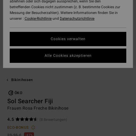
ablehnen oder sich dagegen aussprechen, wenn Sie den
betreffenden Cookies nicht zustimmen (z. B. bestimmte Cookies zur
Messung der Besucherzahlen). Weitere Informationen finden Sie in
unserer :
Cookie-Richtlinie
und
Datenschutzrichtlinie
Cookies verwalten
Alle Cookies akzeptieren
Bikinihosen
ÖKO
Sol Searcher Fiji
Frauen Rosa Freche Bikinihose
4.5
(8 Bewertungen)
ECO-BONUS
29,95 €
47%