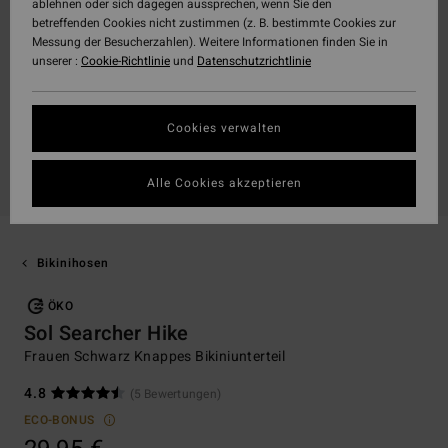
ablehnen oder sich dagegen aussprechen, wenn Sie den
betreffenden Cookies nicht zustimmen (z. B. bestimmte Cookies zur
Messung der Besucherzahlen). Weitere Informationen finden Sie in
unserer :
Cookie-Richtlinie
und
Datenschutzrichtlinie
Cookies verwalten
Alle Cookies akzeptieren
Bikinihosen
ÖKO
Sol Searcher Hike
Frauen Schwarz Knappes Bikiniunterteil
4.8
(5 Bewertungen)
ECO-BONUS