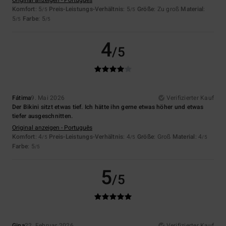
Komfort
: 5
Preis-Leistungs-Verhältnis
: 5
Größe
: Zu groß
Material
:
/5
/5
5
Farbe
: 5
/5
/5
4
/5
Fátima
9. Mai 2026
Verifizierter Kauf
Der Bikini sitzt etwas tief. Ich hätte ihn gerne etwas höher und etwas
tiefer ausgeschnitten.
Original anzeigen - Português
Komfort
: 4
Preis-Leistungs-Verhältnis
: 4
Größe
: Groß
Material
: 4
/5
/5
/5
Farbe
: 5
/5
5
/5
Gina
22. Februar 2026
Verifizierter Kauf