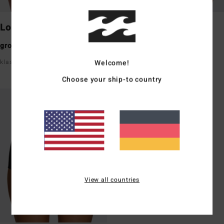
Lowrider
Maui Rider
großzügige Po-Bedeckung
mittlere Bedeckung am Po
Welcome!
klassische Bundhöhe
high Waist, endet knapp unter
dem Bauchnabel
Choose your ship-to country
View all countries