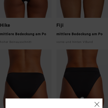
Hike
Fiji
mittlere Bedeckung am Po
mittlere Bedeckung am Po
hoher Beinausschnitt
vorne und hinten V-Bund