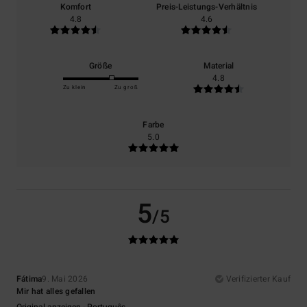
Komfort
Preis-Leistungs-Verhältnis
4.8
4.6
Größe
Material
4.8
Zu klein
Zu groß
Farbe
5.0
5
/5
Fátima
9. Mai 2026
Verifizierter Kauf
Mir hat alles gefallen
Original anzeigen - Português