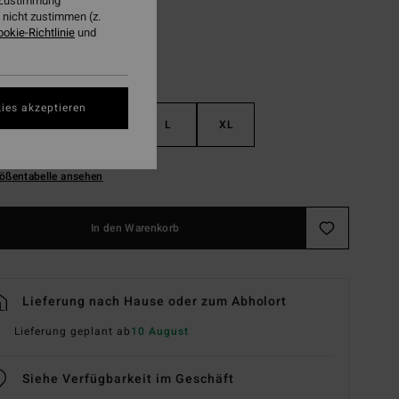
r Zustimmung
nicht zustimmen (z.
ookie-Richtlinie
und
ies akzeptieren
S
M
L
XL
ößentabelle ansehen
In den Warenkorb
Lieferung nach Hause oder zum Abholort
Lieferung geplant ab
10 August
Siehe Verfügbarkeit im Geschäft