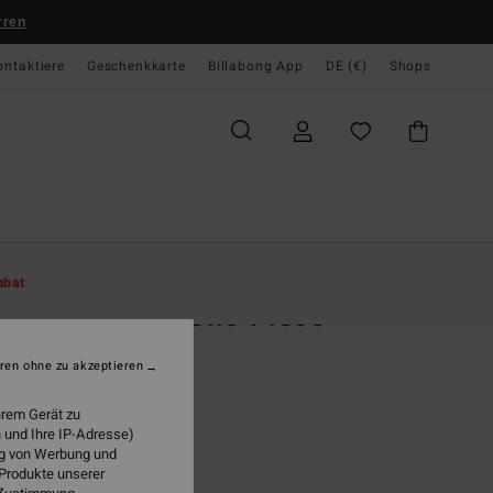
rren
ontaktiere
Geschenkkarte
Billabong App
DE (€)
Shops
te
Damen
Swim
Badeanzüge
abat
 Searcher Isla One-Piece
n Schwarz Badeanzug
ren ohne zu akzeptieren
95 €
hrem Gerät zu
 und Ihre IP-Adresse)
ung von Werbung und
Black Pebble
 Produkte unserer