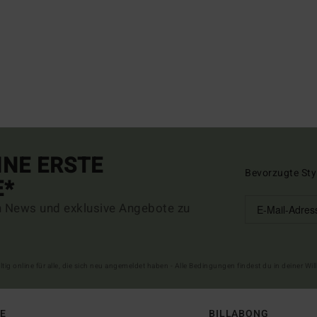
INE ERSTE
Bevorzugte Sty
E*
n News und exklusive Angebote zu
ltig online für alle, die sich neu angemeldet haben - Alle Bedingungen findest du in deiner W
FE
BILLABONG