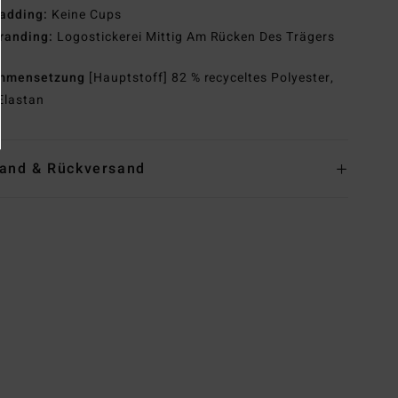
adding:
Keine Cups
randing:
Logostickerei Mittig Am Rücken Des Trägers
mmensetzung
[Hauptstoff] 82 % recyceltes Polyester,
Elastan
and & Rückversand