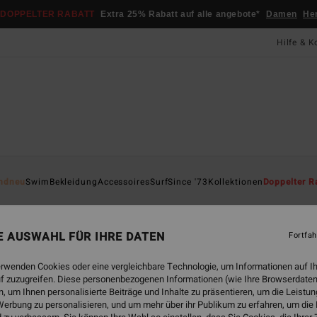
DOPPELTER RABATT
Extra 25% Rabatt auf alle angebote*
Damen
He
Hilfe & K
Startsei
ndneu
Swim
Bekleidung
Accessoires
Surf
Since '73
Kollektionen
Doppelter R
Sol
Fraue
NE AUSWAHL FÜR IHRE DATEN
Fortfah
85,
erwenden Cookies oder eine vergleichbare Technologie, um Informationen auf I
f zuzugreifen. Diese personenbezogenen Informationen (wie Ihre Browserdaten
 um Ihnen personalisierte Beiträge und Inhalte zu präsentieren, um die Leist
Farbe
erbung zu personalisieren, und um mehr über ihr Publikum zu erfahren, um die