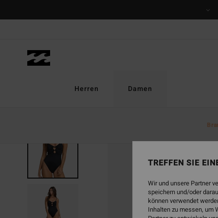
Direkt
zur
Produktinformation
springen
Herren
Damen
Bra
BRANDNEU
TREFFEN SIE EI
Wir und unsere Partner v
speichern und/oder darau
können verwendet werden,
Inhalten zu messen, um W