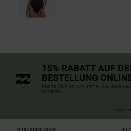
15% RABATT AUF DE
BESTELLUNG ONLIN
Melde dich an, um immer die neueste
erhalten.
(*) Angebot gü
FINDE EINEN SHOP
HIL