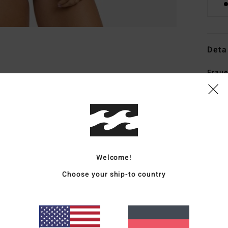
Deta
Frau
Style
Funk
M
18 %
Welcome!
T
B
Choose your ship-to country
P
Hüf
M
Schl