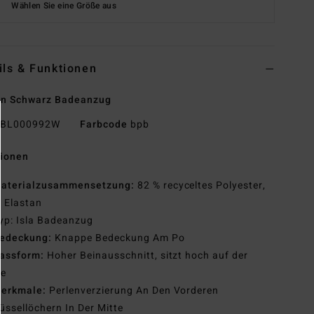
Wählen Sie eine Größe aus
ils & Funktionen
en Schwarz Badeanzug
BL000992W
Farbcode
bpb
tionen
aterialzusammensetzung:
82 % recyceltes Polyester,
 Elastan
yp: Isla Badeanzug
edeckung:
Knappe Bedeckung Am Po
assform:
Hoher Beinausschnitt, sitzt hoch auf der
te
erkmale:
Perlenverzierung An Den Vorderen
üssellöchern In Der Mitte