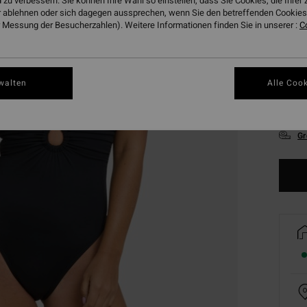
 zu verbessern. Sie können Ihre Wahl so einstellen, dass Sie Cookies, die Ihre
 ablehnen oder sich dagegen aussprechen, wenn Sie den betreffenden Cookies 
 Messung der Besucherzahlen). Weitere Informationen finden Sie in unserer :
C
walten
Alle Cook
XS
Gr