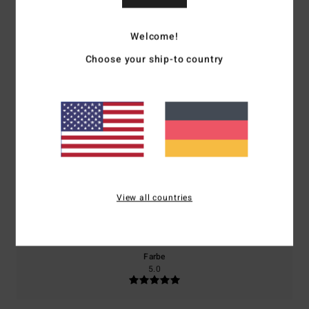
Durchschnittliche Bewertung
4.5
Welcome!
/5
Choose your ship-to country
basierend auf
2 verifizierten Bewertungen
seit Juli 2026
100% unserer Kunden empfehlen dieses Produkt
Komfort
Preis-Leistungs-Verhältnis
5.0
5.0
Größe
Material
View all countries
4.5
Zu klein
Zu groß
Farbe
5.0