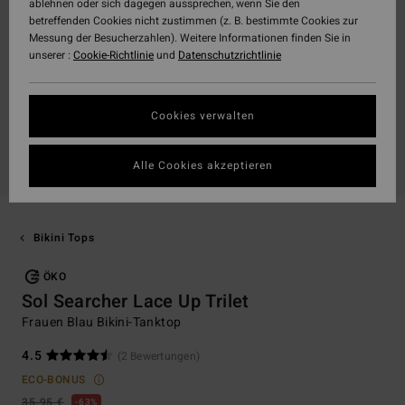
ablehnen oder sich dagegen aussprechen, wenn Sie den
betreffenden Cookies nicht zustimmen (z. B. bestimmte Cookies zur
Messung der Besucherzahlen). Weitere Informationen finden Sie in
unserer :
Cookie-Richtlinie
und
Datenschutzrichtlinie
Cookies verwalten
Alle Cookies akzeptieren
Bikini Tops
ÖKO
Sol Searcher Lace Up Trilet
Frauen Blau Bikini-Tanktop
4.5
(2 Bewertungen)
ECO-BONUS
35,95 €
63%