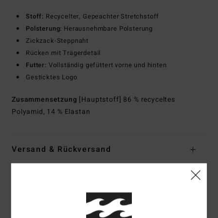
Stoff:
Recycelter, Gepeachter Stretchstoff
Polsterung:
Herausnehmbare Polsterung
Zickzack-Steppnaht
Rücken mit Trägerdetail
Futter:
Vollständig gefüttert vorne und hinten
Gesticktes Logo
Zusammensetzung
[Hauptstoff] 86 % recyceltes
Polyamid, 14 % Elastan
Versand & Rückversand
Kundenbewertungen