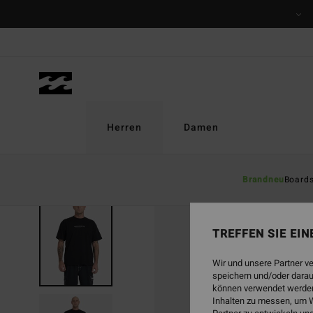
Direkt
zur
Produktinformation
springen
Herren
Damen
Brandneu
Board
TREFFEN SIE EI
Wir und unsere Partner v
speichern und/oder darau
können verwendet werden,
Inhalten zu messen, um W