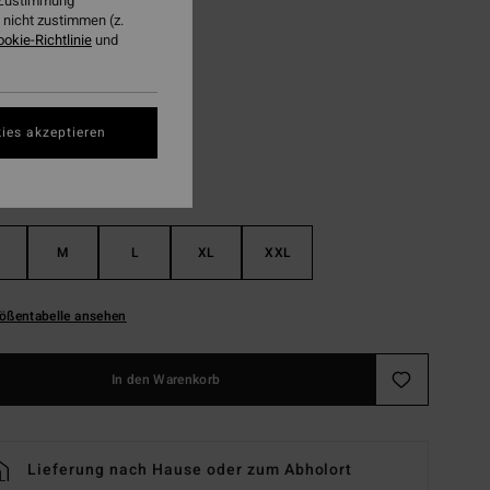
r Zustimmung
LTER RABATT EXTRA 25%
nicht zustimmen (z.
ookie-Richtlinie
und
Black
ies akzeptieren
M
L
XL
XXL
ößentabelle ansehen
In den Warenkorb
Lieferung nach Hause oder zum Abholort