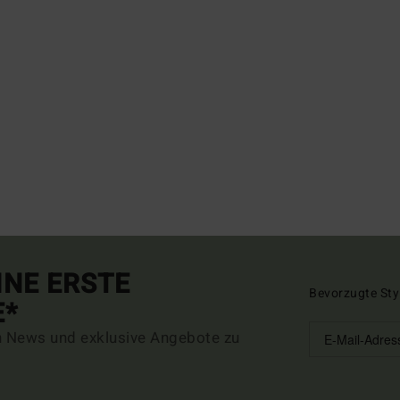
INE ERSTE
Bevorzugte Sty
E*
n News und exklusive Angebote zu