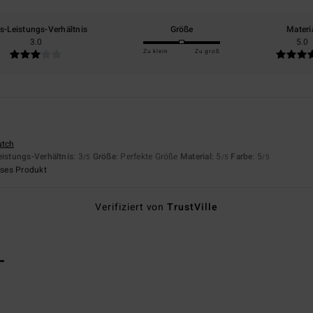
is-Leistungs-Verhältnis
Größe
Materi
3.0
5.0
Zu klein
Zu groß
utch
eistungs-Verhältnis
: 3
Größe
: Perfekte Größe
Material
: 5
Farbe
: 5
/5
/5
/5
eses Produkt
Verifiziert von
TrustVille
L