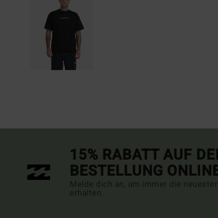
15% RABATT AUF DE
BESTELLUNG ONLIN
Melde dich an, um immer die neueste
erhalten.