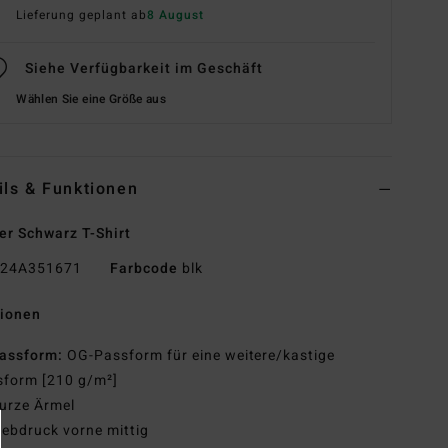
Lieferung geplant ab
8 August
Siehe Verfügbarkeit im Geschäft
Wählen Sie eine Größe aus
ils & Funktionen
r Schwarz T-Shirt
24A351671
Farbcode
blk
tionen
assform:
OG-Passform für eine weitere/kastige
sform [210 g/m²]
urze Ärmel
iebdruck vorne mittig