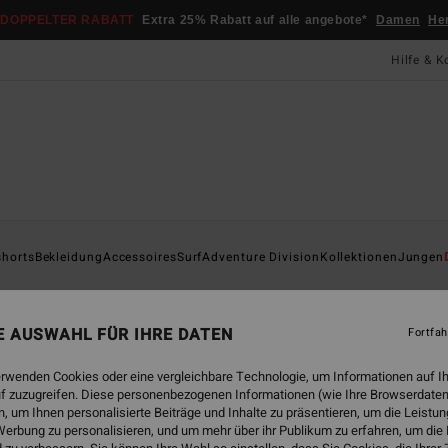
DOPPELTER RABATT
Extra 25% Rabatt auf alle angebote*
Damen
He
Hilfe & K
Startsei
shorts
Bekleidung
Accessoires
Surf
Adventure Division
Kollektionen
Jungen
Spe
Männe
NE AUSWAHL FÜR IHRE DATEN
Fortfah
5.0
erwenden Cookies oder eine vergleichbare Technologie, um Informationen auf I
35,95
f zuzugreifen. Diese personenbezogenen Informationen (wie Ihre Browserdaten
13,
 um Ihnen personalisierte Beiträge und Inhalte zu präsentieren, um die Leist
erbung zu personalisieren, und um mehr über ihr Publikum zu erfahren, um die
SALE