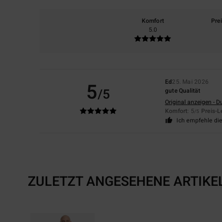
Komfort
Pre
5.0
Ed
25. Mai 2026
5
/5
gute Qualität
Original anzeigen - D
Komfort
: 5
Preis-L
/5
Ich empfehle di
ZULETZT ANGESEHENE ARTIKE