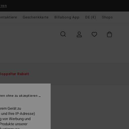
rren
ontaktiere
Geschenkkarte
Billabong App
DE (€)
Shops
te
Herren
Bekleidung
T-Shirts
Doppelter Rabatt
c 73 Orbit Og
r Schwarz T-Shirt
ren ohne zu akzeptieren
(1 Bewertungen)
hrem Gerät zu
 €
63%
 und Ihre IP-Adresse)
48 €
ung von Werbung und
 Produkte unserer