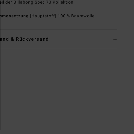
eil der Billabong Spec 73 Kollektion
mmensetzung
[Hauptstoff] 100 % Baumwolle
and & Rückversand