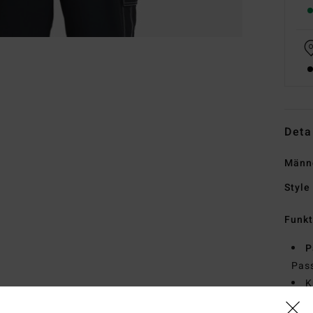
Deta
Männe
Style
Funk
P
Pas
K
S