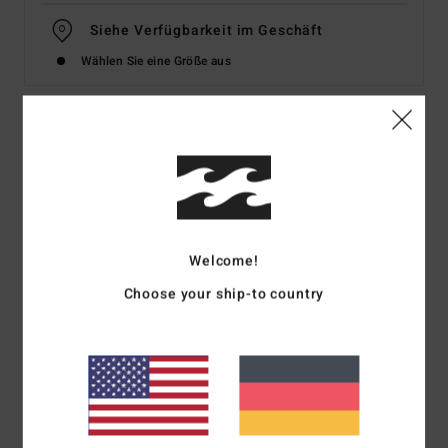
Siehe Verfügbarkeit im Geschäft
Wählen Sie eine Größe aus
Details & Funktionen
Frauen Lila T-Shirt
Style
UBJZT00413
Farbcode
pem0
Welcome!
Funktionen
Choose your ship-to country
Kollektion:
„Since 73"-Kollektion
Stoff:
Baumwoll-Jersey
Färbung:
Stückfärbung
Passform:
Übergroße Passform
Hals:
Rundhalsausschnitt
Ärmel:
kurzärmlig