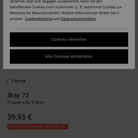
ablehnen oder sich dagegen aussprechen, wenn Sie den
betreffenden Cookies nicht zustimmen (z. B. bestimmte Cookies zur
Messung der Besucherzahlen). Weitere Informationen finden Sie in
unserer :
Cookie-Richtlinie
und
Datenschutzrichtlinie
Cookies verwalten
Alle Cookies akzeptieren
T-Shirts
Stay 73
Frauen Lila T-Shirt
39,95 €
DOPPELTER RABATT EXTRA 25%