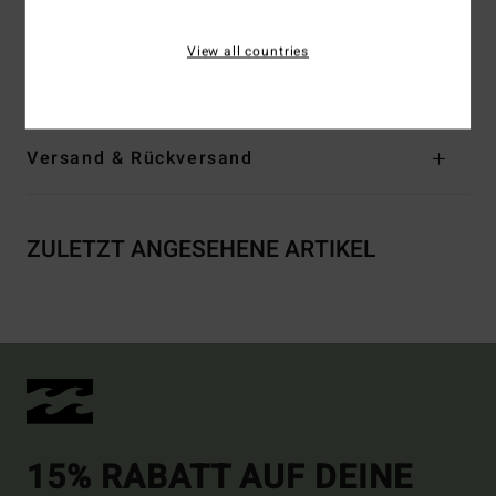
Logo:
Siebdruck auf Brust und Rücken
View all countries
Zusammensetzung
[Hauptstoff] 100 % Baumwolle
Versand & Rückversand
ZULETZT ANGESEHENE ARTIKEL
15% RABATT AUF DEINE