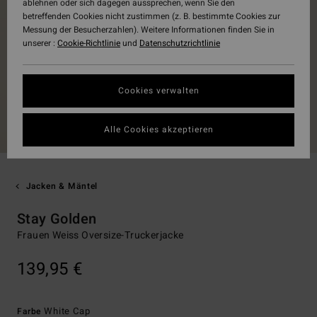
ablehnen oder sich dagegen aussprechen, wenn Sie den
betreffenden Cookies nicht zustimmen (z. B. bestimmte Cookies zur
Messung der Besucherzahlen). Weitere Informationen finden Sie in
unserer :
Cookie-Richtlinie
und
Datenschutzrichtlinie
Cookies verwalten
Alle Cookies akzeptieren
Jacken & Mäntel
Stay Golden
Frauen Weiss Oversize-Truckerjacke
139,95 €
White Cap
Farbe