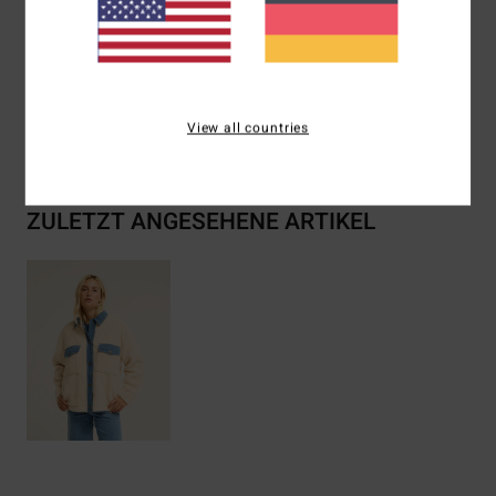
Zusammensetzung
[Hauptstoff] 100 % Polyester
View all countries
Versand & Rückversand
ZULETZT ANGESEHENE ARTIKEL