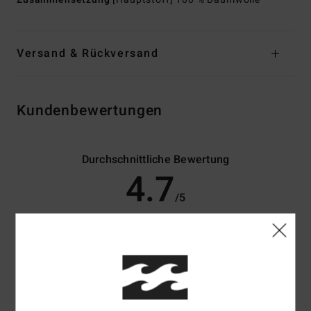
Versand & Rückversand
Kundenbewertungen
Durchschnittliche Bewertung
4.7
/5
basierend auf
3 verifizierten Bewertungen
seit Mai 2026
100% unserer Kunden empfehlen dieses Produkt
Komfort
Preis-Leistungs-Verhältnis
4.7
4.7