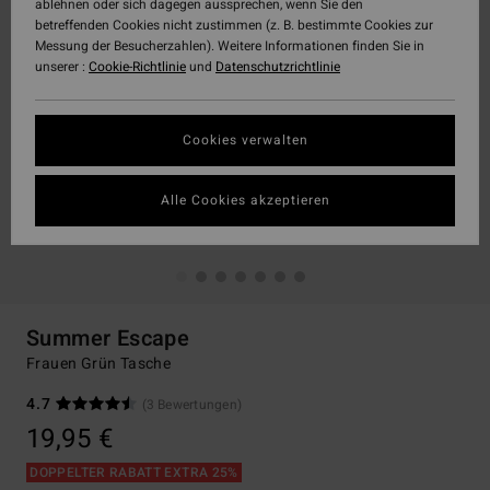
ablehnen oder sich dagegen aussprechen, wenn Sie den
betreffenden Cookies nicht zustimmen (z. B. bestimmte Cookies zur
Messung der Besucherzahlen). Weitere Informationen finden Sie in
unserer :
Cookie-Richtlinie
und
Datenschutzrichtlinie
Cookies verwalten
Alle Cookies akzeptieren
Summer Escape
Frauen Grün Tasche
4.7
(3 Bewertungen)
19,95 €
DOPPELTER RABATT EXTRA 25%