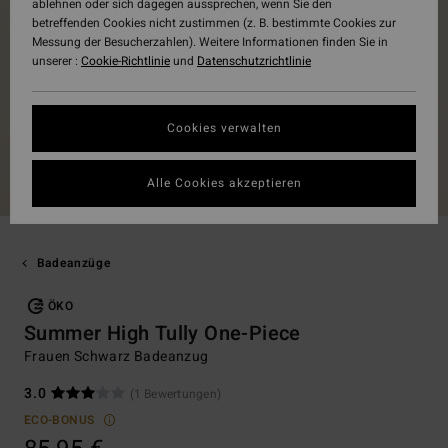
ablehnen oder sich dagegen aussprechen, wenn Sie den
betreffenden Cookies nicht zustimmen (z. B. bestimmte Cookies zur
Messung der Besucherzahlen). Weitere Informationen finden Sie in
unserer :
Cookie-Richtlinie
und
Datenschutzrichtlinie
Cookies verwalten
Alle Cookies akzeptieren
Badeanzüge
ÖKO
Summer High Tully One-Piece
Frauen Schwarz Badeanzug
3.0
(1 Bewertungen)
ECO-BONUS