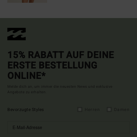
15% RABATT AUF DEINE
ERSTE BESTELLUNG
ONLINE*
Melde dich an, um immer die neuesten News und exklusive
Angebote zu erhalten.
Bevorzugte Styles
Herren
Damen