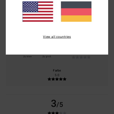
basierend auf
1 verifizierten Bewertungen
seit April 2026
0% unserer Kunden empfehlen dieses Produkt
Komfort
Preis-Leistungs-Verhältnis
NaN
NaN
View all countries
Größe
Material
NaN
Zu klein
Zu groß
Farbe
5.0
3
/5