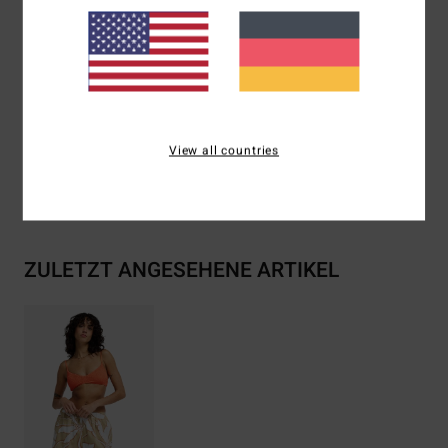
Seitliche Eingrifftaschen
Metalllogo
Zusammensetzung
[Hauptstoff] 60 % Baumwolle, 40 %
Viskose
View all countries
Versand & Rückversand
ZULETZT ANGESEHENE ARTIKEL