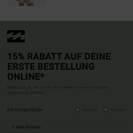
15% RABATT AUF DEINE
ERSTE BESTELLUNG
ONLINE*
Melde dich an, um immer die neuesten News und exklusive
Angebote zu erhalten.
Bevorzugte Styles
Herren
Damen