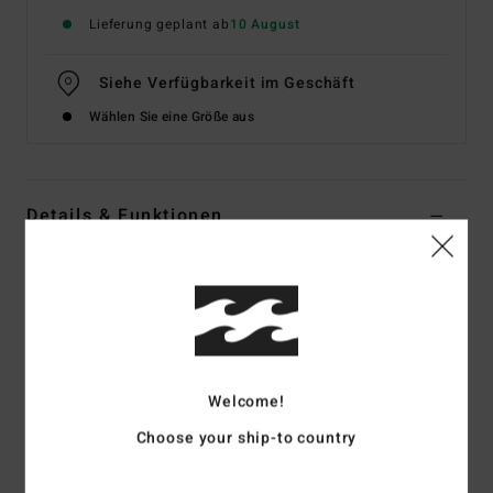
Lieferung geplant ab
10 August
Siehe Verfügbarkeit im Geschäft
Wählen Sie eine Größe aus
Details & Funktionen
Frauen Braun Elastische Shorts
Style
EBJNS00122
Farbcode
czs0
Funktionen
Strukturierte Baumwoll-Viskose-Mischung mit Allover-
Welcome!
Print
Choose your ship-to country
Passform:
Regular Fit
Elastische Taille