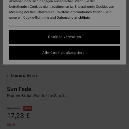
ablehnen oder sich dagegen aussprechen, wenn Sie den
betreffenden Cookies nicht zustimmen (z. B. bestimmte Cookies zur
Messung der Besucherzahlen). Weitere Informationen finden Sie in
unserer :
Cookie-Richtlinie
und
Datenschutzrichtlinie
Cookies verwalten
Alle Cookies akzeptieren
Shorts & Röcke
Sun Fade
Frauen Braun Elastische Shorts
45,95 €
63%
17,23 €
SALE