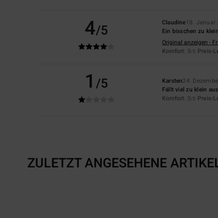
4
Claudine
18. Januar
/5
Ein bisschen zu klei
Original anzeigen - F
Komfort
: 3
Preis-L
/5
1
/5
Karsten
24. Dezembe
Fällt viel zu klein au
Komfort
: 3
Preis-L
/5
ZULETZT ANGESEHENE ARTIKE