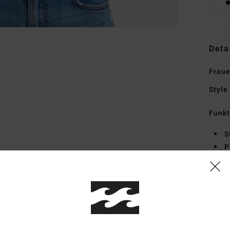
Deta
Fraue
Style
Funk
S
P
H
D
Zusa