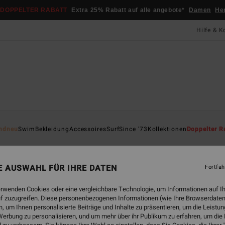
DOPPELTER RABATT
Extra 25% Rabatt auf alle angebote*
Damen
He
Hilfe & K
Startsei
ndneu
Swim
Bekleidung
Accessoires
Surf
Since '73
Kollektionen
Doppelter R
Sun
Frauen
NE AUSWAHL FÜR IHRE DATEN
Fortfah
2.5
erwenden Cookies oder eine vergleichbare Technologie, um Informationen auf I
25,
f zuzugreifen. Diese personenbezogenen Informationen (wie Ihre Browserdaten
 um Ihnen personalisierte Beiträge und Inhalte zu präsentieren, um die Leist
DOPPE
erbung zu personalisieren, und um mehr über ihr Publikum zu erfahren, um die