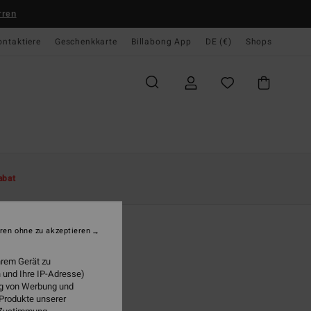
rren
ontaktiere
Geschenkkarte
Billabong App
DE (€)
Shops
te
Damen
Bekleidung
T-Shirts
abat
 Lovers
 Weiss T-Shirt
ren ohne zu akzeptieren
(2 Bewertungen)
hrem Gerät zu
95 €
 und Ihre IP-Adresse)
ung von Werbung und
LTER RABATT EXTRA 25%
 Produkte unserer