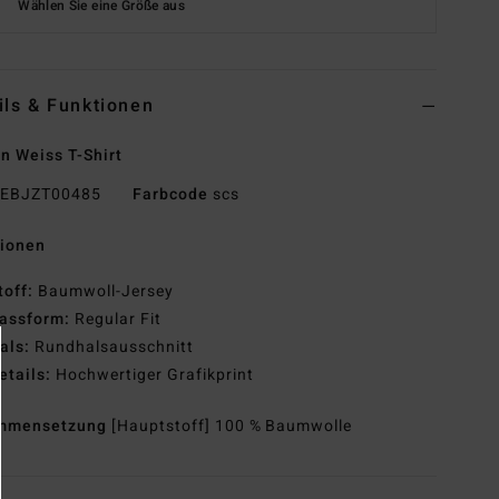
Wählen Sie eine Größe aus
ils & Funktionen
n Weiss T-Shirt
EBJZT00485
Farbcode
scs
tionen
toff:
Baumwoll-Jersey
assform:
Regular Fit
als:
Rundhalsausschnitt
etails:
Hochwertiger Grafikprint
mmensetzung
[Hauptstoff] 100 % Baumwolle