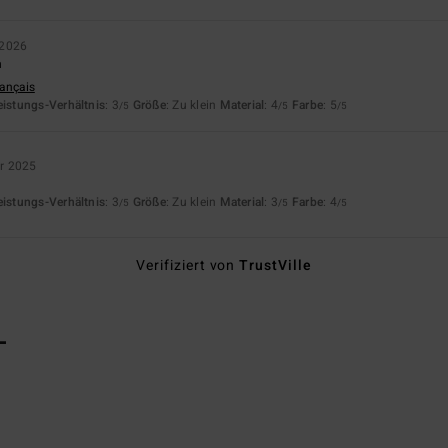
 2026
n
rançais
eistungs-Verhältnis
: 3
Größe
: Zu klein
Material
: 4
Farbe
: 5
/5
/5
/5
r 2025
s
eistungs-Verhältnis
: 3
Größe
: Zu klein
Material
: 3
Farbe
: 4
/5
/5
/5
Verifiziert von
TrustVille
L