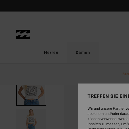
Direkt
zur
Produktinformation
springen
Herren
Damen
Bra
AUSVERKAUFT
TREFFEN SIE EI
Wir und unsere Partner v
speichern und/oder darau
können verwendet werden,
Inhalten zu messen, um W