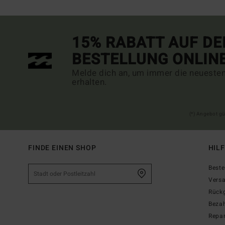
15% RABATT AUF DE
BESTELLUNG ONLIN
Melde dich an, um immer die neueste
erhalten.
(*) Angebot gü
FINDE EINEN SHOP
HIL
Beste
Vers
Rück
Beza
Repar