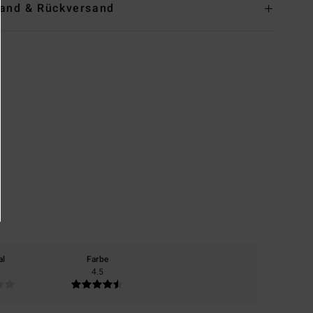
and & Rückversand
al
Farbe
4.5