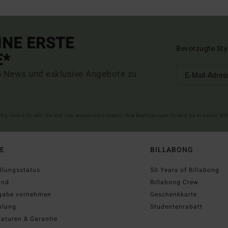
INE ERSTE
Bevorzugte Sty
E*
n News und exklusive Angebote zu
ltig online für alle, die sich neu angemeldet haben - Alle Bedingungen findest du in deiner W
FE
BILLABONG
llungsstatus
50 Years of Billabong
and
Billabong Crew
gabe vornehmen
Geschenkkarte
hlung
Studentenrabatt
aturen & Garantie