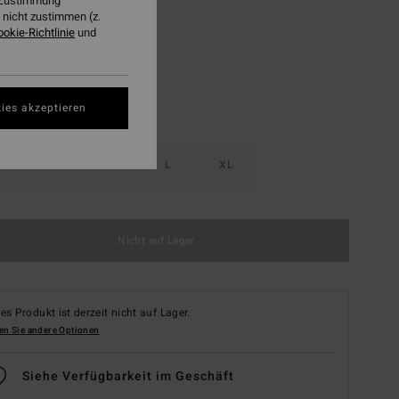
r Zustimmung
nicht zustimmen (z.
Salt Crystal
ookie-Richtlinie
und
ies akzeptieren
S
M
L
XL
Nicht auf Lager
es Produkt ist derzeit nicht auf Lager.
en Sie andere Optionen
Siehe Verfügbarkeit im Geschäft