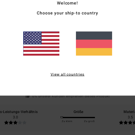
Welcome!
Vers
Choose your ship-to country
Durchschnittliche Bewertung
2.5
/5
View all countries
basierend auf
2 verifizierten Bewertungen
seit Dezember 2025
0% unserer Kunden empfehlen dieses Produkt
is-Leistungs-Verhältnis
Größe
Materi
3.0
3.5
Zu klein
Zu groß