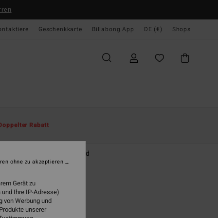
rren
ontaktiere
Geschenkkarte
Billabong App
DE (€)
Shops
te
Herren
Bekleidung
Hemden
Doppelter Rabatt
ndays
r Beige Kurzärmliges Hemd
ren ohne zu akzeptieren
95 €
hrem Gerät zu
 und Ihre IP-Adresse)
ung von Werbung und
Oatmeal
 Produkte unserer