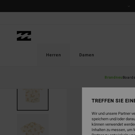
Direkt
zur
Produktinformation
springen
Herren
Damen
Brandneu
Board
BRANDNEU
TREFFEN SIE EI
Wir und unsere Partner v
speichern und/oder darau
können verwendet werden,
Inhalten zu messen, um W