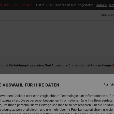
DOPPELTER RABATT
Extra 25% Rabatt auf alle angebote*
Damen
He
Hilfe & K
Startsei
shorts
Bekleidung
Accessoires
Surf
Adventure Division
Kollektionen
Jungen
Su
Männe
NE AUSWAHL FÜR IHRE DATEN
Fortfah
59,
erwenden Cookies oder eine vergleichbare Technologie, um Informationen auf I
f zuzugreifen. Diese personenbezogenen Informationen (wie Ihre Browserdaten
 um Ihnen personalisierte Beiträge und Inhalte zu präsentieren, um die Leist
Farbe
erbung zu personalisieren, und um mehr über ihr Publikum zu erfahren, um die