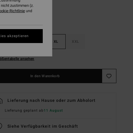
r Zustimmung
nicht zustimmen (z.
ookie-Richtlinie
und
ies akzeptieren
M
L
XL
XXL
ößentabelle ansehen
In den Warenkorb
Lieferung nach Hause oder zum Abholort
Lieferung geplant ab
11 August
Siehe Verfügbarkeit im Geschäft