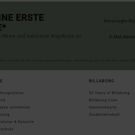
INE ERSTE
Bevorzugte Sty
E*
n News und exklusive Angebote zu
ltig online für alle, die sich neu angemeldet haben - Alle Bedingungen findest du in deiner W
FE
BILLABONG
llungsstatus
50 Years of Billabong
and
Billabong Crew
gabe vornehmen
Geschenkkarte
hlung
Studentenrabatt
aturen & Garantie
nschutz