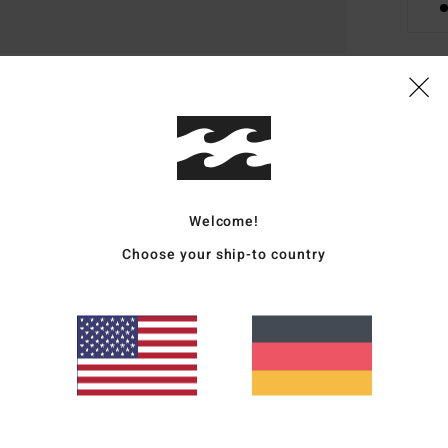
Deta
Männ
Style
Welcome!
Funk
Choose your ship-to country
P
B
G
Zusa
Moda