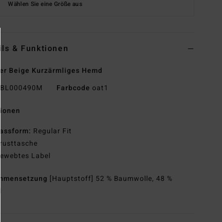
Wählen Sie eine Größe aus
ils & Funktionen
er Beige Kurzärmliges Hemd
BL000490M
Farbcode
oat1
tionen
assform:
Regular Fit
rusttasche
ewebtes Label
mmensetzung
[Hauptstoff] 52 % Baumwolle, 48 %
l