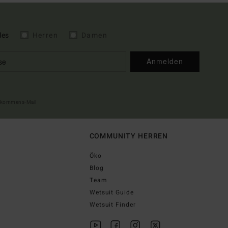
les
Herren
Damen
Anmelden
illkommens-Mail
COMMUNITY HERREN
Öko
Blog
Team
Wetsuit Guide
Wetsuit Finder