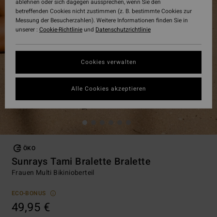
ablehnen oder sich dagegen aussprechen, wenn Sie den
betreffenden Cookies nicht zustimmen (z. B. bestimmte Cookies zur
Messung der Besucherzahlen). Weitere Informationen finden Sie in
unserer :
Cookie-Richtlinie
und
Datenschutzrichtlinie
Cookies verwalten
Alle Cookies akzeptieren
ÖKO
Sunrays Tami Bralette Bralette
Frauen Multi Bikinioberteil
ECO-BONUS
49,95 €