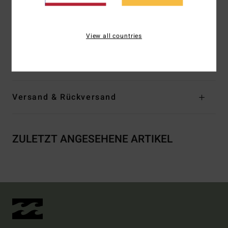
Verschluss:
S-Haken
Logo:
Metall-Logo
View all countries
Zusammensetzung
[Hauptmaterial] 83 % recyceltes
Nylon 17 % Elastan
Versand & Rückversand
ZULETZT ANGESEHENE ARTIKEL