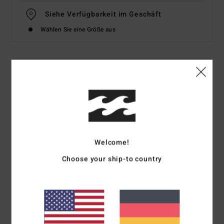
Siehe Verfügbarkeit im Geschäft
Wählen Sie eine Größe aus
Details & Funktionen
Frauen Multi Bikinioberteil
Style
24O152509
Farbcode
rgr
Funktionen
Welcome!
Typ:
Tami-Bügel
Choose your ship-to country
Stoff:
Recycelte Sunray-Crinkle-Struktur
Details:
Bügel, Kontrasteinfassungen
Bedeckung:
Mittel
Polsterung:
Keine
Träger:
Verstellbare Ring- und Schieberiemen