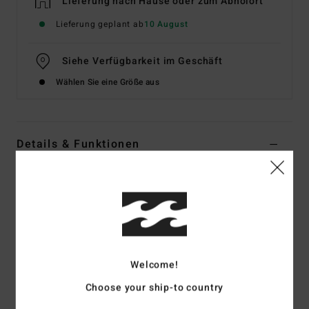
Lieferung nach Hause oder zum Abholort
Lieferung geplant ab
10 August
Siehe Verfügbarkeit im Geschäft
Wählen Sie eine Größe aus
Details & Funktionen
Frauen Weiss Knappe Bikinihose
Style
24O232506
Farbcode
nut
Funktionen
Typ:
Unterteil mit seitlicher Schnürung
Welcome!
Stoff:
Recyceltee Kreppstoff
Choose your ship-to country
Bedeckung:
Knappe Bedeckung am Po