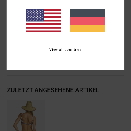
Taille:
Hohe Beinausschnitte
Detail: Seitliche Schnürung
Druck:
Vollflächiger Druck
Branding:
Logostickerei
Zusammensetzung
[Hauptmaterial] 96 % recyceltes
Nylon (Polyamid) / 4 % Elastan
View all countries
Versand & Rückversand
ZULETZT ANGESEHENE ARTIKEL