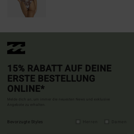
15% RABATT AUF DEINE
ERSTE BESTELLUNG
ONLINE*
Melde dich an, um immer die neuesten News und exklusive
Angebote zu erhalten.
Bevorzugte Styles
Herren
Damen