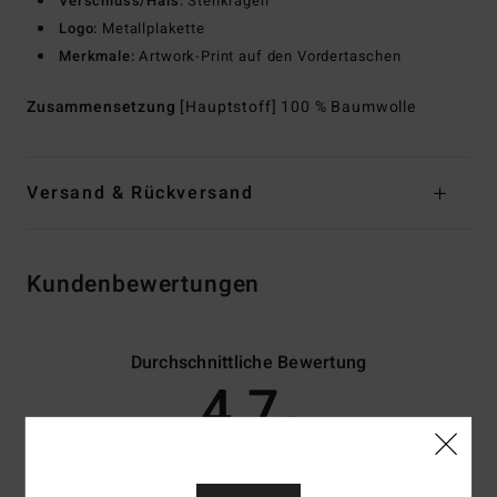
Verschluss/Hals:
Stehkragen
Logo:
Metallplakette
Merkmale:
Artwork-Print auf den Vordertaschen
Zusammensetzung
[Hauptstoff] 100 % Baumwolle
Versand & Rückversand
Kundenbewertungen
Durchschnittliche Bewertung
4.7
/5
basierend auf
3 verifizierten Bewertungen
seit Dezember 2025