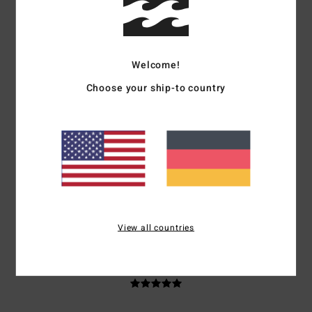
67% unserer Kunden empfehlen dieses Produkt
Komfort
Preis-Leistungs-Verhältnis
4.5
4.3
Welcome!
Choose your ship-to country
Größe
Material
4.7
Zu klein
Zu groß
Farbe
4.5
View all countries
5
/5