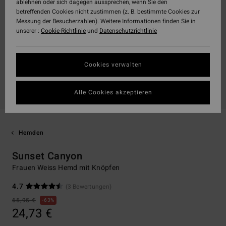
ablehnen oder sich dagegen aussprechen, wenn Sie den
betreffenden Cookies nicht zustimmen (z. B. bestimmte Cookies zur
Messung der Besucherzahlen). Weitere Informationen finden Sie in
unserer :
Cookie-Richtlinie
und
Datenschutzrichtlinie
Cookies verwalten
Alle Cookies akzeptieren
Hemden
Sunset Canyon
Frauen Weiss Hemd mit Knöpfen
4.7
(3 Bewertungen)
65,95 €
63%
24,73 €