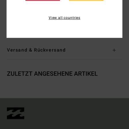
Grafik
Gewebtes Logo innen
View all countries
Zusammensetzung
[Hauptstoff] 80 % Baumwolle, 20 %
Polyester
Versand & Rückversand
ZULETZT ANGESEHENE ARTIKEL