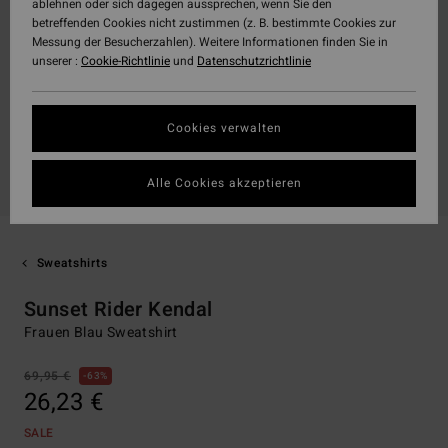
ablehnen oder sich dagegen aussprechen, wenn Sie den
betreffenden Cookies nicht zustimmen (z. B. bestimmte Cookies zur
Messung der Besucherzahlen). Weitere Informationen finden Sie in
unserer :
Cookie-Richtlinie
und
Datenschutzrichtlinie
Cookies verwalten
Alle Cookies akzeptieren
Sweatshirts
Sunset Rider Kendal
Frauen Blau Sweatshirt
69,95 €
63%
26,23 €
SALE