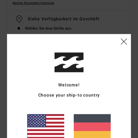
Kaufen Sie andere Optionen
Siehe Verfügbarkeit im Geschäft
Wählen Sie eine Größe aus
Details & Funktionen
Frauen Blau Sweatshirt
Style
BL000208
Farbcode
cwr
Welcome!
Funktionen
Choose your ship-to country
Material:
Baumwoll-/Polyester-Fleece
Passform:
Boxy Fit für einen weiten Schnitt mit etwas
kürzerer Länge
Rundhalsausschnitt