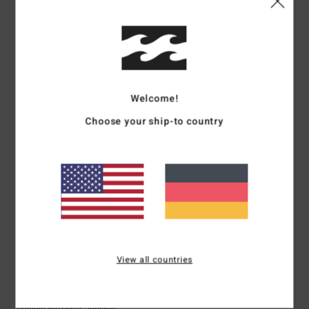
Komfort
Preis-Leistungs-Verhältnis
4.3
3.0
Größe
Material
3.7
Zu klein
Zu groß
Welcome!
Choose your ship-to country
Farbe
5.0
5
/5
View all countries
Stefania
10. Juni 2026
Verifizierter Kauf
Das ist sehr originell.
Original anzeigen - Italiano