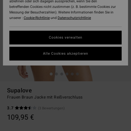
ablehnen oder sich dagegen aussprechen, wenn Sie den
betreffenden Cookies nicht zustimmen (z. B. bestimmte Cookies zur
Messung der Besucherzahlen). Weitere Informationen finden Sie in
unserer :
Cookie-Richtlinie
und
Datenschutzrichtlinie
Cookies verwalten
Alle Cookies akzeptieren
Supalove
Frauen Braun Jacke mit Reißverschluss
3.7
(3 Bewertungen)
109,95 €