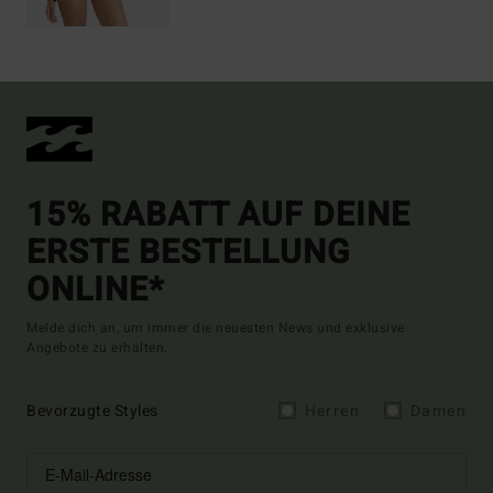
15% RABATT AUF DEINE
ERSTE BESTELLUNG
ONLINE*
Melde dich an, um immer die neuesten News und exklusive
Angebote zu erhalten.
Bevorzugte Styles
Herren
Damen