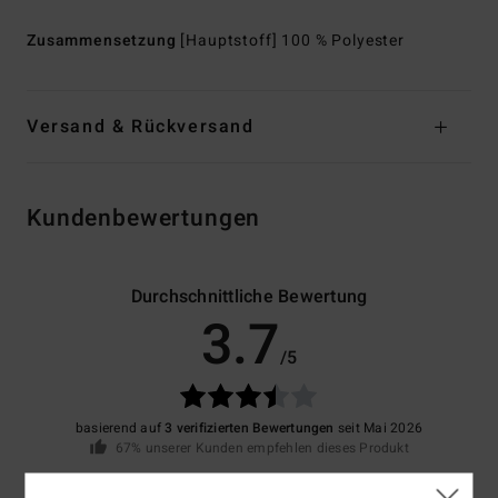
Zusammensetzung
[Hauptstoff] 100 % Polyester
Versand & Rückversand
Kundenbewertungen
Durchschnittliche Bewertung
3.7
/5
basierend auf
3 verifizierten Bewertungen
seit Mai 2026
67% unserer Kunden empfehlen dieses Produkt