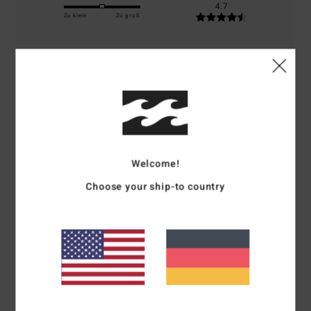
4.7
Zu klein
Zu groß
Farbe
4.7
5
/5
Welcome!
Choose your ship-to country
Bruno
22. Juni 2026
Verifizierter Kauf
top
Komfort
: 5
Preis-Leistungs-Verhältnis
: 5
Material
: 5
Farbe
: 5
/5
/5
/5
/5
5
/5