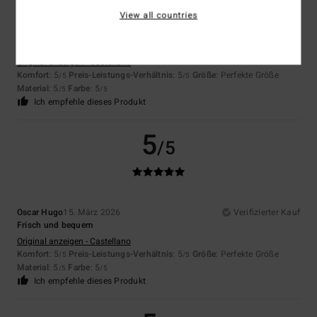
View all countries
Alberto
16. April 2026
Verifizierter Kauf
FIXE
Original anzeigen - Castellano
Komfort
: 5
Preis-Leistungs-Verhältnis
: 5
Größe
: Perfekte Größe
/5
/5
Material
: 5
Farbe
: 5
/5
/5
Ich empfehle dieses Produkt
5
/5
Oscar Hugo
15. März 2026
Verifizierter Kauf
Frisch und bequem
Original anzeigen - Castellano
Komfort
: 5
Preis-Leistungs-Verhältnis
: 5
Größe
: Perfekte Größe
/5
/5
Material
: 5
Farbe
: 5
/5
/5
Ich empfehle dieses Produkt