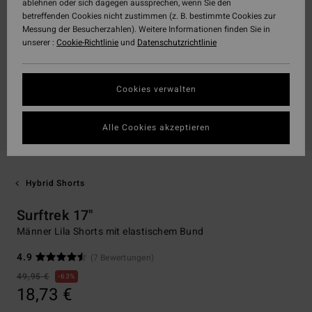
ablehnen oder sich dagegen aussprechen, wenn Sie den
betreffenden Cookies nicht zustimmen (z. B. bestimmte Cookies zur
Messung der Besucherzahlen). Weitere Informationen finden Sie in
unserer :
Cookie-Richtlinie
und
Datenschutzrichtlinie
Cookies verwalten
Alle Cookies akzeptieren
Hybrid Shorts
Surftrek 17"
Männer Lila Shorts mit elastischem Bund
4.9
(7 Bewertungen)
49,95 €
63%
18,73 €