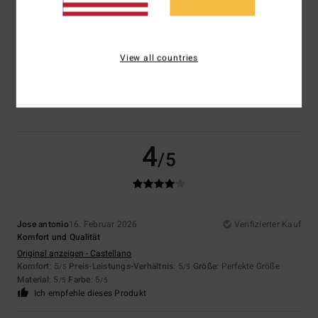
Größe
Material
4.7
Zu klein
Zu groß
View all countries
Farbe
4.7
4
/5
Jose antonio
16. Februar 2026
Verifizierter Kauf
Komfort und Qualität
Original anzeigen - Castellano
Komfort
: 5
Preis-Leistungs-Verhältnis
: 5
Größe
: Perfekte Größe
/5
/5
Material
: 5
Farbe
: 5
/5
/5
Ich empfehle dieses Produkt