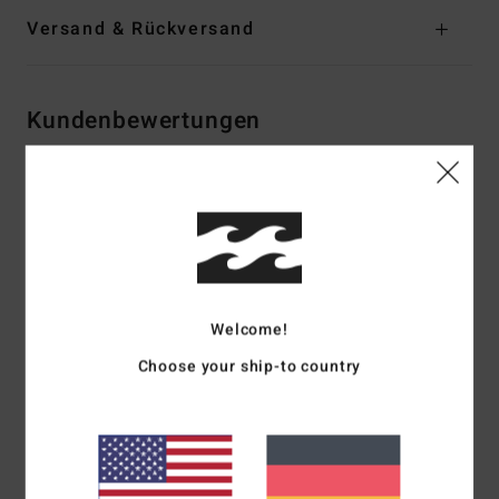
Versand & Rückversand
Kundenbewertungen
Durchschnittliche Bewertung
4.0
/5
Welcome!
basierend auf
3 verifizierten Bewertungen
seit Dezember 2025
100% unserer Kunden empfehlen dieses Produkt
Choose your ship-to country
Komfort
Preis-Leistungs-Verhältnis
4.7
4.7