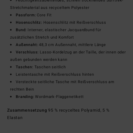
Feuchtigkeitsableitendes, schnell trocknendes Surftrek-
Stretchmaterial aus recyceltem Polyester
Passform:
Core Fit
Hosenschlitz:
Hosenschlitz mit Reißverschluss
Bund:
Interner, elastischer Jacquardbund für
zusätzlichen Stretch und Komfort
Außennaht:
48,3 cm Außennaht, mittlere Länge
Verschluss:
Lasso-Kordelzug an der Taille, der innen oder
außen gebunden werden kann
Taschen:
Taschen seitlich
Leistentasche mit Reißverschluss hinten
Versteckte seitliche Tasche mit Reißverschluss am
rechten Bein
Branding:
Wordmark-Flaggenetikett
Zusammensetzung
95 % recyceltes Polyamid, 5 %
Elastan