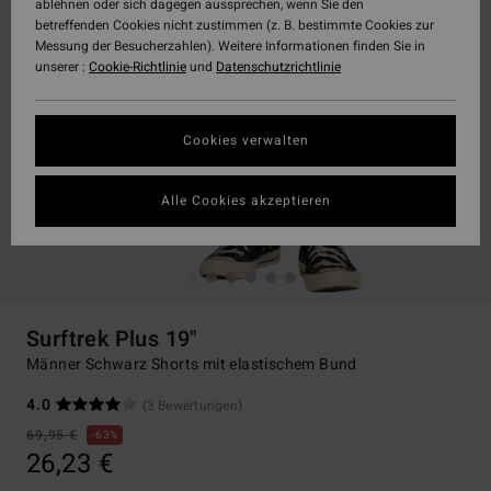
ablehnen oder sich dagegen aussprechen, wenn Sie den
betreffenden Cookies nicht zustimmen (z. B. bestimmte Cookies zur
Messung der Besucherzahlen). Weitere Informationen finden Sie in
unserer :
Cookie-Richtlinie
und
Datenschutzrichtlinie
Cookies verwalten
Alle Cookies akzeptieren
Surftrek Plus 19"
Männer Schwarz Shorts mit elastischem Bund
4.0
(3 Bewertungen)
69,95 €
63%
26,23 €