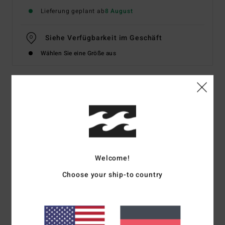
Lieferung geplant ab
8 August
Siehe Verfügbarkeit im Geschäft
Wählen Sie eine Größe aus
Details & Funktionen
Frauen Weiss Tube Top
Style
BL000126W
Farbcode
wcp
Welcome!
Funktionen
Choose your ship-to country
Details:
Eingefasster Gummizug am Halsausschnitt
Raffung seitlich
Logo:
Metallplakette