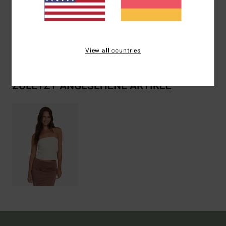
Zusammensetzung
60 % Baumwolle, 40 % Polyester
Versand & Rückversand
View all countries
ZULETZT ANGESEHENE ARTIKEL