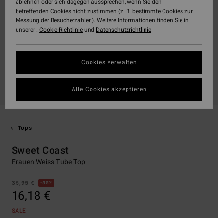
ablehnen oder sich dagegen aussprechen, wenn Sie den
betreffenden Cookies nicht zustimmen (z. B. bestimmte Cookies zur
Messung der Besucherzahlen). Weitere Informationen finden Sie in
unserer :
Cookie-Richtlinie
und
Datenschutzrichtlinie
Cookies verwalten
Alle Cookies akzeptieren
Tops
Sweet Coast
Frauen Weiss Tube Top
35,95 €
55%
16,18 €
SALE