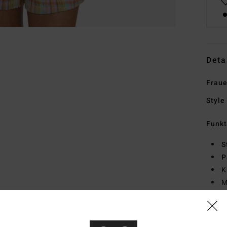
Deta
Fraue
Style
Funk
S
P
K
M
Zusa
Leine