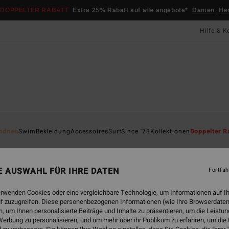
DOPPELTER RABATT
Extra 25% Rabatt auf alle angebote*
Damen
He
Hilfe & K
Startsei
ndneu
Swim
Bekleidung
Accessoires
Surf
Since '73
Kollektionen
Doppelter R
Sw
Fraue
NE AUSWAHL FÜR IHRE DATEN
Fortfah
5.0
erwenden Cookies oder eine vergleichbare Technologie, um Informationen auf I
49,
f zuzugreifen. Diese personenbezogenen Informationen (wie Ihre Browserdaten
 um Ihnen personalisierte Beiträge und Inhalte zu präsentieren, um die Leist
erbung zu personalisieren, und um mehr über ihr Publikum zu erfahren, um die
Farbe