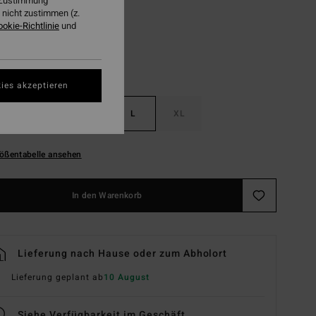
r Zustimmung
nicht zustimmen (z.
ookie-Richtlinie
und
ies akzeptieren
S
M
L
XL
ößentabelle ansehen
In den Warenkorb
Lieferung nach Hause oder zum Abholort
Lieferung geplant ab
10 August
Siehe Verfügbarkeit im Geschäft