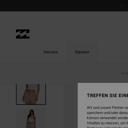
Direkt
zur
Produktinformation
springen
Herren
Damen
Bra
TREFFEN SIE EI
Wir und unsere Partner v
speichern und/oder darau
können verwendet werden,
Inhalten zu messen, um W