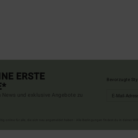
INE ERSTE
Bevorzugte Sty
E*
n News und exklusive Angebote zu
ltig online für alle, die sich neu angemeldet haben - Alle Bedingungen findest du in deiner W