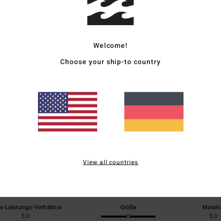
Vers
Welcome!
Choose your ship-to country
Durchschnittliche Bewertung
5.0
/5
View all countries
basierend auf
1 verifizierten Bewertungen
seit Juni 2026
100% unserer Kunden empfehlen dieses Produkt
is-Leistungs-Verhältnis
Größe
Materi
5.0
5.0