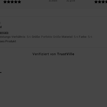
Zu klein
Zu groß
6
nd
rançais
eistungs-Verhältnis
: 5
Größe
: Perfekte Größe
Material
: 5
Farbe
: 5
/5
/5
/5
eses Produkt
Verifiziert von
TrustVille
L