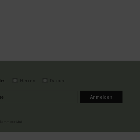
les
Herren
Damen
Anmelden
illkommens-Mail