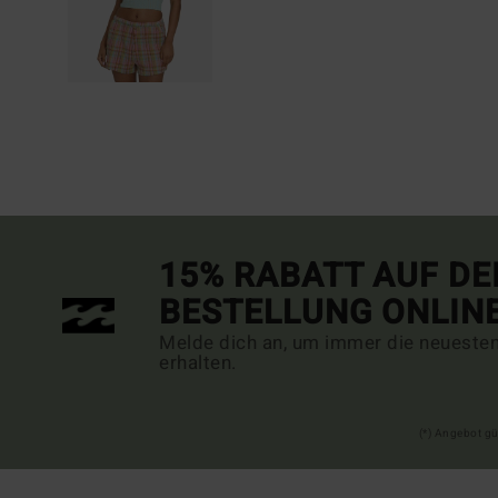
15% RABATT AUF DE
BESTELLUNG ONLIN
Melde dich an, um immer die neueste
erhalten.
(*) Angebot gü