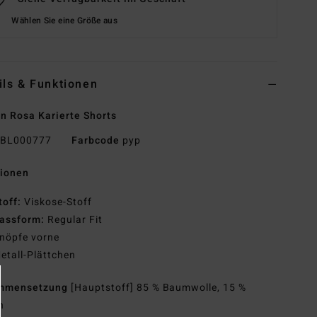
Wählen Sie eine Größe aus
ils & Funktionen
n Rosa Karierte Shorts
BL000777
Farbcode
pyp
tionen
toff:
Viskose-Stoff
assform:
Regular Fit
nöpfe vorne
etall-Plättchen
mmensetzung
[Hauptstoff] 85 % Baumwolle, 15 %
n