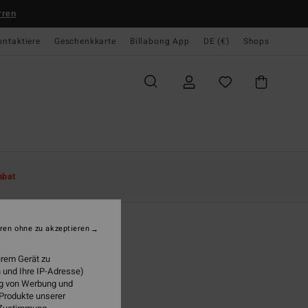
rren
ontaktiere
Geschenkkarte
Billabong App
DE (€)
Shops
te
Damen
Bekleidung
Shorts & Röcke
abat
eet
n Rosa Karierte Shorts
ren ohne zu akzeptieren
(1 Bewertungen)
hrem Gerät zu
95 €
 und Ihre IP-Adresse)
ung von Werbung und
 Produkte unserer
Party Pink