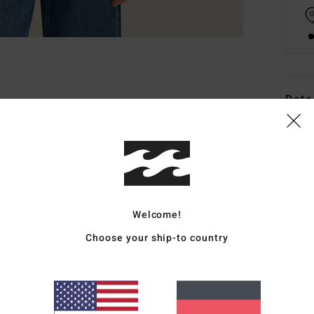
Deta
Fraue
Style
Funk
Welcome!
M
P
Choose your ship-to country
L
S
R
K