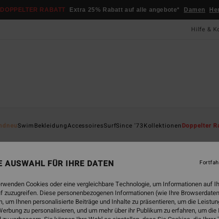
DOPPELTER RABATT
Extra 25% Rabatt auf alle angebote*
Damen
He
Hilfe & K
Startsei
ndneu
Swim
Bekleidung
Accessoires
Surf
Since '73
Kollektionen
Doppelter R
ÖK
Sw
NE AUSWAHL FÜR IHRE DATEN
Fortfah
Fraue
erwenden Cookies oder eine vergleichbare Technologie, um Informationen auf I
ECO-B
f zuzugreifen. Diese personenbezogenen Informationen (wie Ihre Browserdaten
89,
 um Ihnen personalisierte Beiträge und Inhalte zu präsentieren, um die Leist
erbung zu personalisieren, und um mehr über ihr Publikum zu erfahren, um die