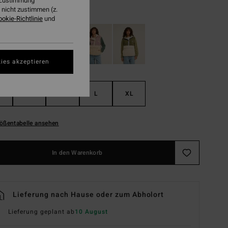
r Zustimmung
nicht zustimmen (z.
Black Multi
ookie-Richtlinie
und
ies akzeptieren
S
M
L
XL
ößentabelle ansehen
In den Warenkorb
Lieferung nach Hause oder zum Abholort
Lieferung geplant ab
10 August