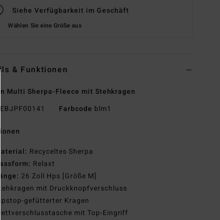
Siehe Verfügbarkeit im Geschäft
Wählen Sie eine Größe aus
ils & Funktionen
n Multi Sherpa-Fleece mit Stehkragen
EBJPF00141
Farbcode
blm1
tionen
aterial:
Recyceltes Sherpa
assform:
Relaxt
änge:
26 Zoll Hps [Größe M]
tehkragen mit Druckknopfverschluss
ipstop-gefütterter Kragen
lettverschlusstasche mit Top-Eingriff