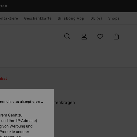
rren
ontaktiere
Geschenkkarte
Billabong App
DE (€)
Shops
te
Damen
Bekleidung
Fleeceartikel
abat
O
itchback
ren ohne zu akzeptieren
n Multi Sherpa-Fleece mit Stehkragen
hrem Gerät zu
ONUS
 und Ihre IP-Adresse)
95 €
ung von Werbung und
 Produkte unserer