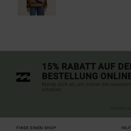
15% RABATT AUF DE
BESTELLUNG ONLIN
Melde dich an, um immer die neueste
erhalten.
(*) Angebot gü
FINDE EINEN SHOP
HIL