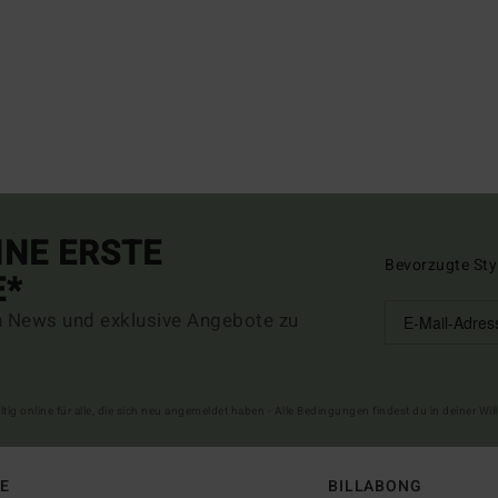
INE ERSTE
Bevorzugte Sty
E*
n News und exklusive Angebote zu
ltig online für alle, die sich neu angemeldet haben - Alle Bedingungen findest du in deiner W
FE
BILLABONG