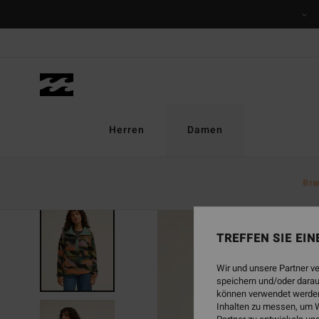
Direkt
zur
Produktinformation
springen
Herren
Damen
Bra
BRANDNEU
TREFFEN SIE EI
Wir und unsere Partner v
speichern und/oder darau
können verwendet werden,
Inhalten zu messen, um W