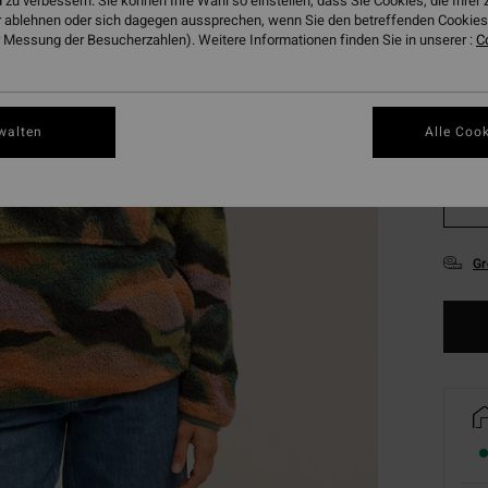
 zu verbessern. Sie können Ihre Wahl so einstellen, dass Sie Cookies, die Ihre
 ablehnen oder sich dagegen aussprechen, wenn Sie den betreffenden Cookies 
Farbe
 Messung der Besucherzahlen). Weitere Informationen finden Sie in unserer :
C
walten
Alle Cook
XS
Gr