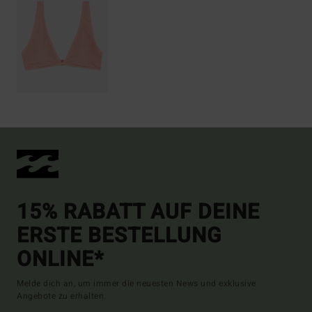
15% RABATT AUF DEINE
ERSTE BESTELLUNG
ONLINE*
Melde dich an, um immer die neuesten News und exklusive
Angebote zu erhalten.