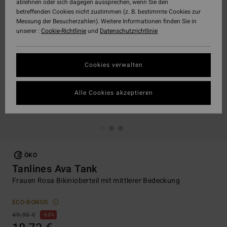
ablehnen oder sich dagegen aussprechen, wenn Sie den
betreffenden Cookies nicht zustimmen (z. B. bestimmte Cookies zur
Messung der Besucherzahlen). Weitere Informationen finden Sie in
unserer :
Cookie-Richtlinie
und
Datenschutzrichtlinie
Cookies verwalten
Alle Cookies akzeptieren
ÖKO
Tanlines Ava Tank
Frauen Rosa Bikinioberteil mit mittlerer Bedeckung
ECO-BONUS
49,95 €
63%