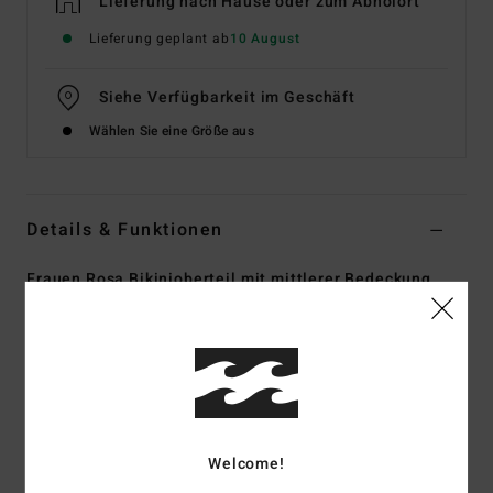
Lieferung nach Hause oder zum Abholort
Lieferung geplant ab
10 August
Siehe Verfügbarkeit im Geschäft
Wählen Sie eine Größe aus
Details & Funktionen
Frauen Rosa Bikinioberteil mit mittlerer Bedeckung
Style
EBJX300120
Farbcode
mfq0
Funktionen
Kollektion:
Tanlines-Kollektion
Stoff:
Tanlines-Stoff aus 91 % recyceltes Polyester, 9 %
Welcome!
Elasthan-Mischung