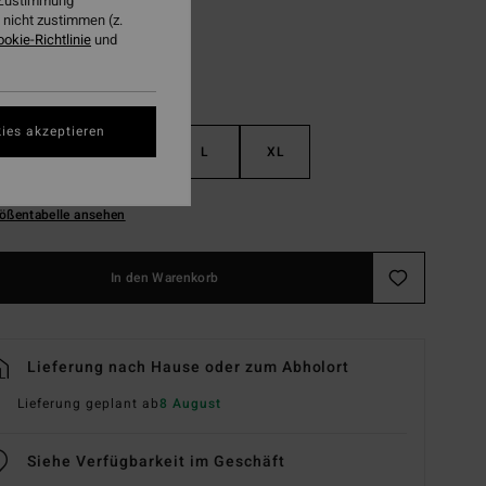
r Zustimmung
nicht zustimmen (z.
ookie-Richtlinie
und
ies akzeptieren
S
M
L
XL
ößentabelle ansehen
In den Warenkorb
Lieferung nach Hause oder zum Abholort
Lieferung geplant ab
8 August
Siehe Verfügbarkeit im Geschäft