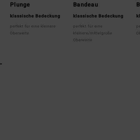
Plunge
Bandeau
B
klassische Bedeckung
klassische Bedeckung
k
perfekt für eine kleinere
perfekt für eine
pe
Oberweite
kleinere/mittelgroße
O
Oberweite
L