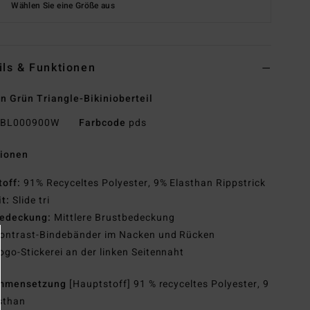
Wählen Sie eine Größe aus
ils & Funktionen
n Grün Triangle-Bikinioberteil
BL000900W
Farbcode
pds
tionen
toff:
91% Recyceltes Polyester, 9% Elasthan Rippstrick
it:
Slide tri
edeckung:
Mittlere Brustbedeckung
ontrast-Bindebänder im Nacken und Rücken
ogo-Stickerei an der linken Seitennaht
mmensetzung
[Hauptstoff] 91 % recyceltes Polyester, 9
sthan