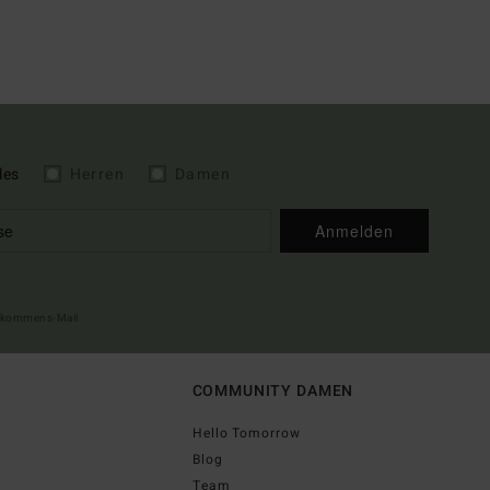
les
Herren
Damen
Anmelden
illkommens-Mail
COMMUNITY DAMEN
Hello Tomorrow
Blog
Team