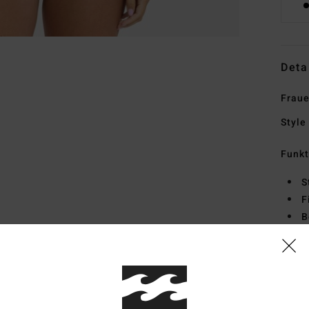
Deta
Fraue
Style
Funk
S
F
B
K
L
Zusa
% Ela