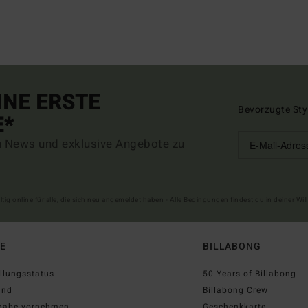
INE ERSTE
Bevorzugte Sty
E*
n News und exklusive Angebote zu
ltig online für alle, die sich neu angemeldet haben - Alle Bedingungen findest du in deiner W
FE
BILLABONG
llungsstatus
50 Years of Billabong
and
Billabong Crew
gabe vornehmen
Geschenkkarte