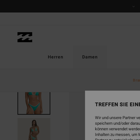
Direkt
zur
Produktinformation
springen
Herren
Damen
Bra
BRANDNEU
TREFFEN SIE EI
Wir und unsere Partner v
speichern und/oder darau
können verwendet werden,
Inhalten zu messen, um W