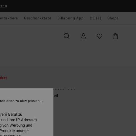
rren
ontaktiere
Geschenkkarte
Billabong App
DE (€)
Shops
te
Damen
Swim
Bikini Tops
abat
lines Bound Remi Tri
 Grün Triangle-Bikinioberteil
ren ohne zu akzeptieren
95 €
hrem Gerät zu
 und Ihre IP-Adresse)
ung von Werbung und
Paradise Green
 Produkte unserer