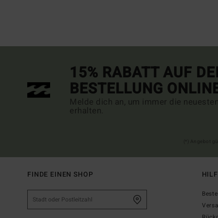
15% RABATT AUF DE
BESTELLUNG ONLIN
Melde dich an, um immer die neueste
erhalten.
(*) Angebot gü
FINDE EINEN SHOP
HIL
Beste
Vers
Rück