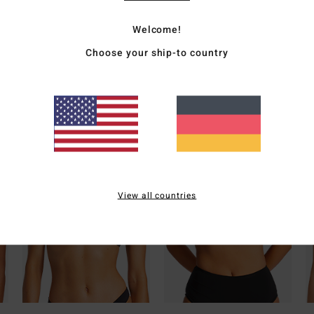
Welcome!
Vers
Choose your ship-to country
Wieviel Bedeckung brauchst du ?
View all countries