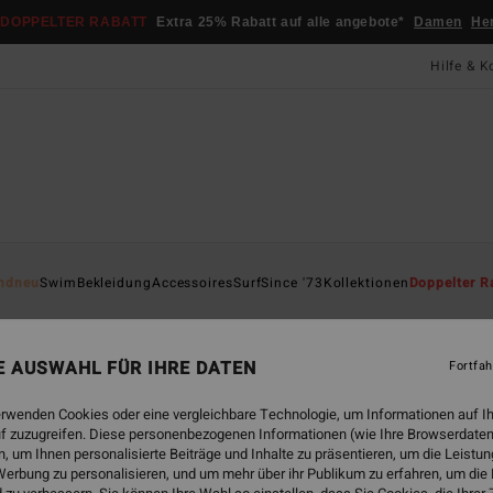
DOPPELTER RABATT
Extra 25% Rabatt auf alle angebote*
Damen
He
Hilfe & K
Startsei
ndneu
Swim
Bekleidung
Accessoires
Surf
Since '73
Kollektionen
Doppelter R
Tan
Frauen
NE AUSWAHL FÜR IHRE DATEN
Fortfah
45,
erwenden Cookies oder eine vergleichbare Technologie, um Informationen auf I
f zuzugreifen. Diese personenbezogenen Informationen (wie Ihre Browserdaten
 um Ihnen personalisierte Beiträge und Inhalte zu präsentieren, um die Leist
Farbe
erbung zu personalisieren, und um mehr über ihr Publikum zu erfahren, um die