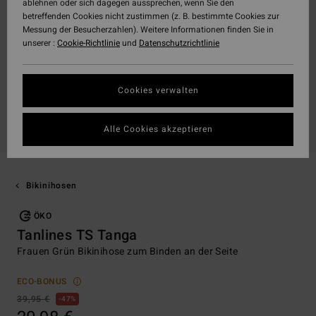
ablehnen oder sich dagegen aussprechen, wenn Sie den
betreffenden Cookies nicht zustimmen (z. B. bestimmte Cookies zur
Messung der Besucherzahlen). Weitere Informationen finden Sie in
unserer :
Cookie-Richtlinie
und
Datenschutzrichtlinie
Cookies verwalten
Alle Cookies akzeptieren
Bikinihosen
ÖKO
Tanlines TS Tanga
Frauen Grün Bikinihose zum Binden an der Seite
ECO-BONUS
39,95 €
47%