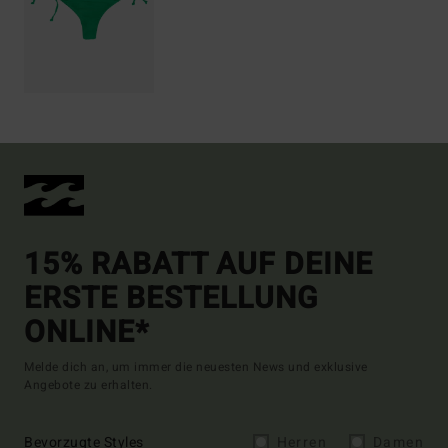
15% RABATT AUF DEINE
ERSTE BESTELLUNG
ONLINE*
Melde dich an, um immer die neuesten News und exklusive
Angebote zu erhalten.
Bevorzugte Styles
Herren
Damen