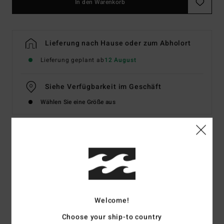
In den Warenkorb
Lieferung nach Hause oder zum Abholort
Lieferung geplant ab
12 August
Siehe Verfügbarkeit im Geschäft
Wählen Sie eine Größe aus
Details & Funktionen
Frauen Grün Bikinihose zum Binden an der Seite
Style
EBJX400165
Farbcode
gqp0
Welcome!
Funktionen
Choose your ship-to country