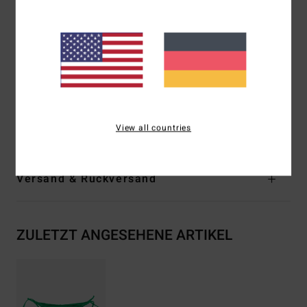
Recyceltes Material:
Recycelter, gepeachter Stretchstoff
Bedeckung:
minimale Bedeckung
taille:
Mittelhoher Bund
Zum Knoten seitlich
Gesticktes Logo
Zusammensetzung
[Hauptstoff] 91 % recyceltes
Polyester, 9 % Elastan
View all countries
Versand & Rückversand
ZULETZT ANGESEHENE ARTIKEL