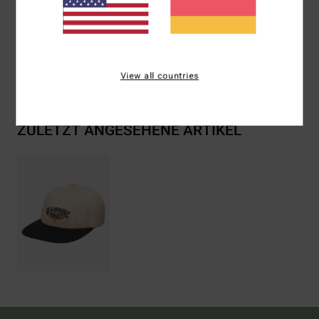
Zusammensetzung
[Hauptstoff] 100 % Baumwolle
Versand & Rückversand
View all countries
ZULETZT ANGESEHENE ARTIKEL