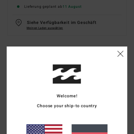
Lieferung geplant ab
11 August
Siehe Verfügbarkeit im Geschäft
Meinen Laden auswählen
Details & Funktionen
Männer Beige Strapback-Cap
Style
EBYHA00174
Farbcode
chi
Funktionen
Welcome!
Unstrukturiertes 5-Panel-Design mit niedrigem Profil
Choose your ship-to country
Verstellbarer Gurt
Halbrunder Schirm und Stickerei vorne mittig
Recyceltes Material:
recyceltes Polyester-Gewebe