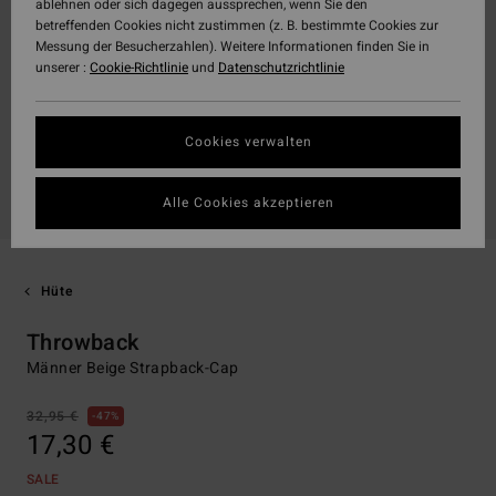
ablehnen oder sich dagegen aussprechen, wenn Sie den
betreffenden Cookies nicht zustimmen (z. B. bestimmte Cookies zur
Messung der Besucherzahlen). Weitere Informationen finden Sie in
unserer :
Cookie-Richtlinie
und
Datenschutzrichtlinie
Cookies verwalten
Alle Cookies akzeptieren
Hüte
Throwback
Männer Beige Strapback-Cap
32,95 €
47%
17,30 €
SALE