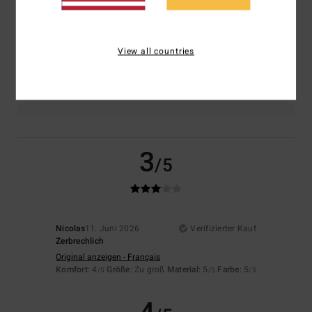
Größe
Material
5.0
Zu klein
Zu groß
View all countries
Farbe
4.5
3
/5
Nicolas
11. Juni 2026
Verifizierter Kauf
Zerbrechlich
Original anzeigen - Français
Komfort
: 4
Größe
: Zu groß
Material
: 5
Farbe
: 5
/5
/5
/5