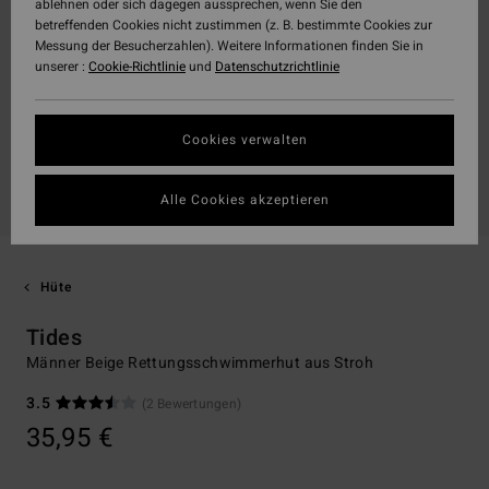
ablehnen oder sich dagegen aussprechen, wenn Sie den
betreffenden Cookies nicht zustimmen (z. B. bestimmte Cookies zur
Messung der Besucherzahlen). Weitere Informationen finden Sie in
unserer :
Cookie-Richtlinie
und
Datenschutzrichtlinie
Cookies verwalten
Alle Cookies akzeptieren
Hüte
Tides
Männer Beige Rettungsschwimmerhut aus Stroh
3.5
(2 Bewertungen)
35,95 €