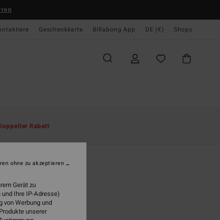
rren
ontaktiere
Geschenkkarte
Billabong App
DE (€)
Shops
te
Herren
Accessoires
Sandalen & Schuhe
Doppelter Rabatt
es Classic
r Blau Sandalen
ren ohne zu akzeptieren
(1 Bewertungen)
hrem Gerät zu
99 €
 und Ihre IP-Adresse)
ung von Werbung und
 Produkte unserer
Aqua