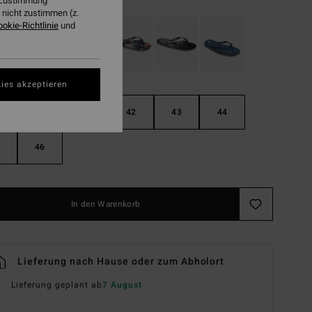
r Zustimmung
nicht zustimmen (z.
ookie-Richtlinie
und
ies akzeptieren
40
41
42
43
44
46
In den Warenkorb
Lieferung nach Hause oder zum Abholort
Lieferung geplant ab
7 August