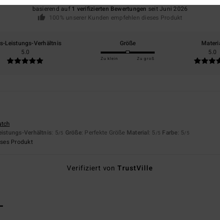
basierend auf
1 verifizierten Bewertungen
seit Juni 2026
100% unserer Kunden empfehlen dieses Produkt
is-Leistungs-Verhältnis
Größe
Materi
5.0
5.0
Zu klein
Zu groß
utch
eistungs-Verhältnis
: 5
Größe
: Perfekte Größe
Material
: 5
Farbe
: 5
/5
/5
/5
eses Produkt
Verifiziert von
TrustVille
L