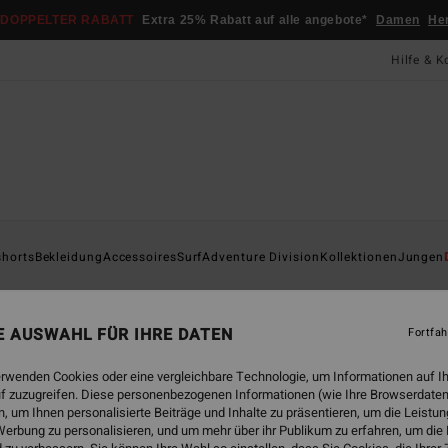
DOPPELTER RABATT
Extra 25% Rabatt auf alle angebote*
Damen
He
Hilfe & K
Startsei
shorts
Bekleidung
Accessoires
Surf
Adventure Division
Kollektionen
Jungen
Tid
Männe
NE AUSWAHL FÜR IHRE DATEN
Fortfah
5.0
erwenden Cookies oder eine vergleichbare Technologie, um Informationen auf I
19,
f zuzugreifen. Diese personenbezogenen Informationen (wie Ihre Browserdaten
 um Ihnen personalisierte Beiträge und Inhalte zu präsentieren, um die Leist
erbung zu personalisieren, und um mehr über ihr Publikum zu erfahren, um die
Farbe