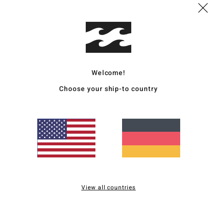
B
Rie
Zusa
Kunst
Welcome!
Vers
Choose your ship-to country
Durchschnittliche Bewertung
5.0
View all countries
/5