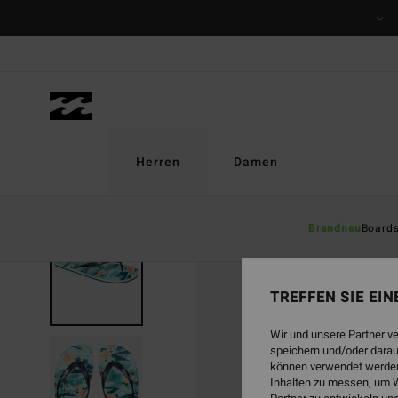
Direkt
zur
Produktinformation
springen
Herren
Damen
Brandneu
Board
TREFFEN SIE EI
Wir und unsere Partner v
speichern und/oder darau
können verwendet werden,
Inhalten zu messen, um W