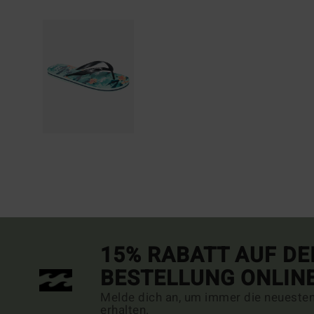
15% RABATT AUF DE
BESTELLUNG ONLIN
Melde dich an, um immer die neueste
erhalten.