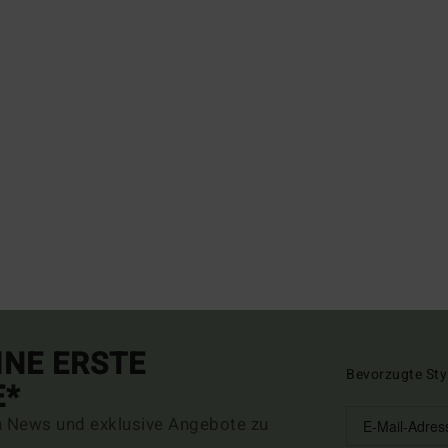
INE ERSTE
Bevorzugte Sty
E*
n News und exklusive Angebote zu