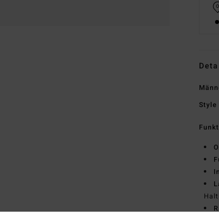
Deta
Männ
Style
Funk
O
F
I
L
Halt
R