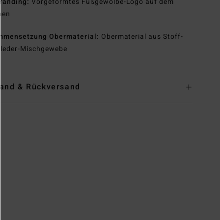
randing:
Vorgeformtes Fußgewölbe-Logo auf dem
men
mmensetzung
Obermaterial:
Obermaterial aus Stoff-
leder-Mischgewebe
and & Rückversand