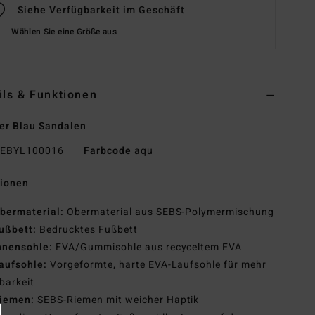
Siehe Verfügbarkeit im Geschäft
Wählen Sie eine Größe aus
ils & Funktionen
er Blau Sandalen
EBYL100016
Farbcode
aqu
tionen
bermaterial:
Obermaterial aus SEBS-Polymermischung
ußbett:
Bedrucktes Fußbett
nnensohle:
EVA/Gummisohle aus recyceltem EVA
aufsohle:
Vorgeformte, harte EVA-Laufsohle für mehr
barkeit
iemen:
SEBS-Riemen mit weicher Haptik