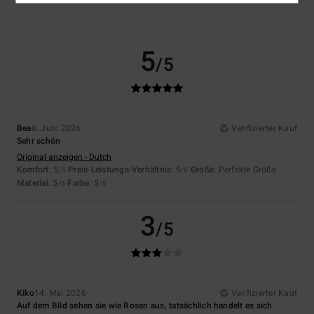
5
/5
Bea
8. Juni 2026
Verifizierter Kauf
Sehr schön
Original anzeigen - Dutch
Komfort
: 5
Preis-Leistungs-Verhältnis
: 5
Größe
: Perfekte Größe
/5
/5
Material
: 5
Farbe
: 5
/5
/5
3
/5
Kiko
14. Mai 2026
Verifizierter Kauf
Auf dem Bild sehen sie wie Rosen aus, tatsächlich handelt es sich