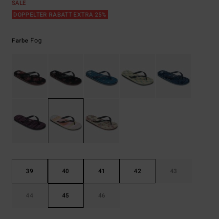
SALE
DOPPELTER RABATT EXTRA 25%
Fog
Farbe
39
40
41
42
43
44
45
46