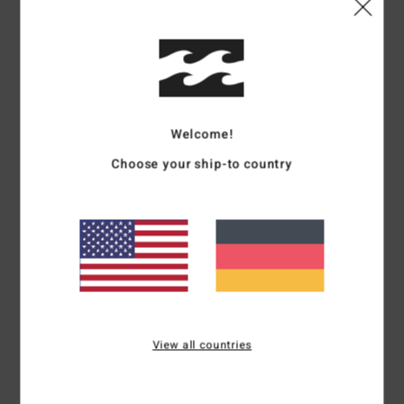
Durchschnittliche Bewertung
4.0
/5
Welcome!
basierend auf
2 verifizierten Bewertungen
seit Mai 2026
Choose your ship-to country
0% unserer Kunden empfehlen dieses Produkt
Komfort
Preis-Leistungs-Verhältnis
5.0
5.0
Größe
Material
5.0
Zu klein
Zu groß
View all countries
Farbe
5.0