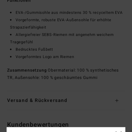
Funktionen
EVA-/Gummisohle aus mindestens 30 % recyceltem EVA
Vorgeformte, robuste EVA-Außensohle für erhöhte
Strapazierfähigkeit
Allergiefreier SEBS-Riemen mit angenehm weichem
Tragegefühl
Bedrucktes Fußbett
Vorgeformtes Logo am Riemen
Zusammensetzung
Obermaterial: 100 % synthetisches
TR, Außensohle: 100 % geschäumtes Gummi
Versand & Rückversand
Kundenbewertungen