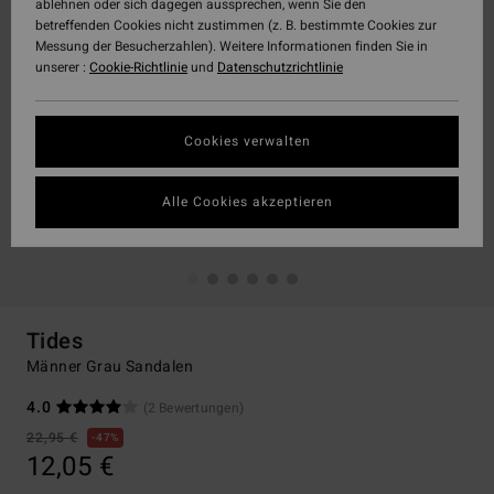
ablehnen oder sich dagegen aussprechen, wenn Sie den
betreffenden Cookies nicht zustimmen (z. B. bestimmte Cookies zur
Messung der Besucherzahlen). Weitere Informationen finden Sie in
unserer :
Cookie-Richtlinie
und
Datenschutzrichtlinie
Cookies verwalten
Alle Cookies akzeptieren
Tides
Männer Grau Sandalen
4.0
(2 Bewertungen)
22,95 €
47%
12,05 €