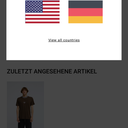
Flaggenlabel an der Seitennaht
Wave-Wash-Finish
Zusammensetzung
[Hauptstoff] 100 % Baumwolle
View all countries
Versand & Rückversand
ZULETZT ANGESEHENE ARTIKEL