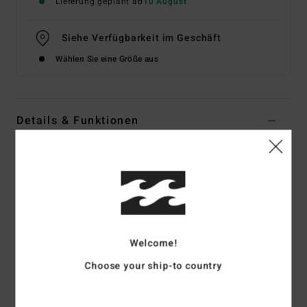
Lieferung geplant ab
10 August
Siehe Verfügbarkeit im Geschäft
Wählen Sie eine Größe aus
Details & Funktionen
Männer Braun Kurzärmliges Oberteil
Style
EBYKT00131
Farbcode
csr0
Funktionen
Material:
Baumwolljersey [26/1, 160 G/M2]
Welcome!
Passform:
Premium Fit
Choose your ship-to country
Kurzarm
Jacquard-Rippkragen
Gedrucktes Nackenlabel